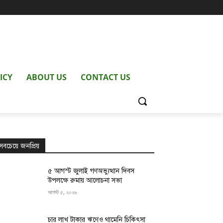
ICY
ABOUT US
CONTACT US
সবচেয়ে জনপ্রিয়
৫ আগস্ট জুলাই গণঅভ্যুত্থান দিবস
উপলক্ষে রুমায় আলোচনা সভা
আগস্ট ৫, ২০২৬
চার লাখ টাকার ঋণেও থামেনি চিকিৎসা