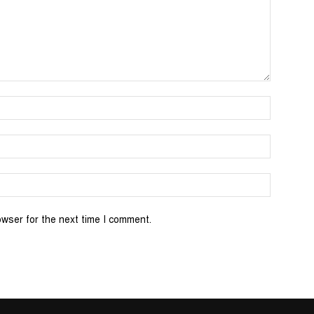
Name:*
Email:*
Website:
owser for the next time I comment.