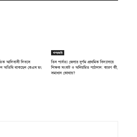
খাগড়াছড়ি
াতিক আদিবাসী দিবসে
তিন পার্বত্য জেলার দুর্গম প্রাথমিক বিদ্যালয়ে
রধান অতিথি থাকছেন কেএস মং
শিক্ষক সংকট ও অনিয়মিত পাঠদান: কারণ কী,
সমাধান কোথায়?