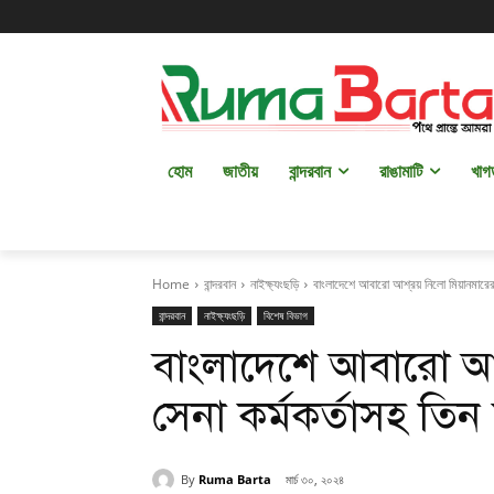
হোম
জাতীয়
বান্দরবান
রাঙামাটি
খাগ
Home
বান্দরবান
নাইক্ষ্যংছড়ি
বাংলাদেশে আবারো আশ্রয় নিলো মিয়ানমারের 
বান্দরবান
নাইক্ষ্যংছড়ি
বিশেষ বিভাগ
বাংলাদেশে আবারো আশ
সেনা কর্মকর্তাসহ তিন
By
Ruma Barta
মার্চ ৩০, ২০২৪