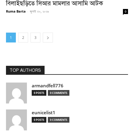
বিলাইছড়িতে সিআর মামলার আসামি আটক
Ruma Barta
-
জুলাই ৩০, ২০২৬
0
1
2
3
TOP AUTHORS
armandfell776
0 POSTS
0 COMMENTS
eunicelist1
0 POSTS
0 COMMENTS