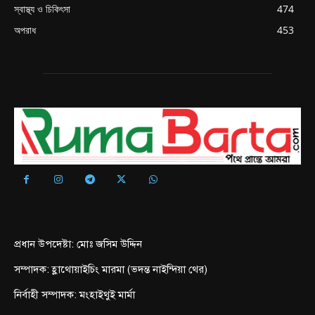
স্বাস্থ্য ও চিকিৎসা
474
অপরাধ
453
প্রধান উপদেষ্টা: মোঃ জসিম উদ্দিন
সম্পাদক: হ্লাথোয়াইচিং মারমা (ভদন্ত নাইন্দিয়া থের)
নির্বাহী সম্পাদক: মংহাইথুই মার্মা