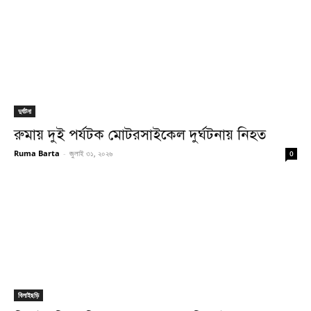
দুর্ঘটনা
রুমায় দুই পর্যটক মোটরসাইকেল দুর্ঘটনায় নিহত
Ruma Barta
-
জুলাই ৩১, ২০২৬
0
বিলাইছড়ি