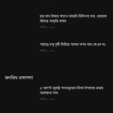
চার লাখ টাকার ঋণেও থামেনি চিকিৎসা ব্যয়, মেয়েকে
বাঁচাতে আকুতি বাবার
আগস্ট ৪, ২০২৬
পাহাড়ে চক্ষু দৃষ্টি ফিরিয়ে আনার অপর নাম কেএস মং
আগস্ট ৩, ২০২৬
জনপ্রিয় প্রকাশনা
৫ আগস্ট জুলাই গণঅভ্যুত্থান দিবস উপলক্ষে রুমায়
আলোচনা সভা
আগস্ট ৫, ২০২৬