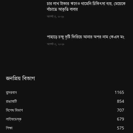
চার লাখ টাকার ঋণেও থামেনি চিকিৎসা ব্যয়, মেয়েকে
বাঁচাতে আকুতি বাবার
আগস্ট ৪, ২০২৬
পাহাড়ে চক্ষু দৃষ্টি ফিরিয়ে আনার অপর নাম কেএস মং
আগস্ট ৩, ২০২৬
জনপ্রিয় বিভাগ
বান্দরবান
1165
রাঙামাটি
854
বিশেষ বিভাগ
707
লাইফডেস্ক
679
শিক্ষা
575