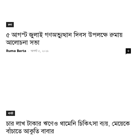
রুমা
৫ আগস্ট জুলাই গণঅভ্যুত্থান দিবস উপলক্ষে রুমায়
আলোচনা সভা
Ruma Barta
-
আগস্ট ৫, ২০২৬
0
থানচি
চার লাখ টাকার ঋণেও থামেনি চিকিৎসা ব্যয়, মেয়েকে
বাঁচাতে আকুতি বাবার