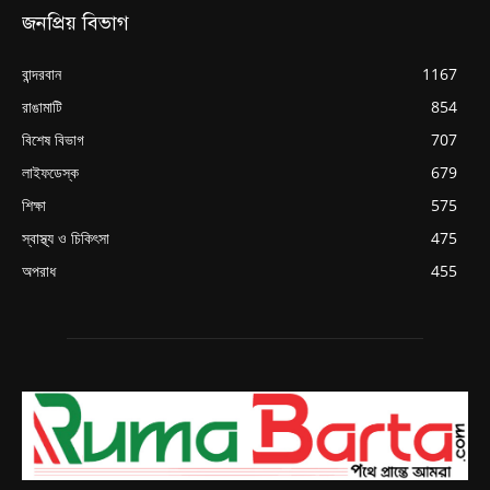
জনপ্রিয় বিভাগ
বান্দরবান
1167
রাঙামাটি
854
বিশেষ বিভাগ
707
লাইফডেস্ক
679
শিক্ষা
575
স্বাস্থ্য ও চিকিৎসা
475
অপরাধ
455