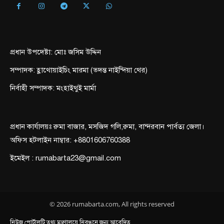
প্রধান উপদেষ্টা: মোঃ জসিম উদ্দিন
সম্পাদক: হ্লাথোয়াইচিং মারমা (ভদন্ত নাইন্দিয়া থের)
নির্বাহী সম্পাদক: মংহাইথুই মার্মা
প্রধান কার্যালয়ঃ রুমা বাজার, মসজিদ গলি,রুমা, বান্দরবান পার্বত্য জেলা।
অফিস হটলাইন নাম্বার: +8801606760388
ইমেইল : rumabarta23@gmail.com
© 2026 rumabarta.com, All rights reserved
নিউজ পোর্টালটি তথ্য মন্ত্রণালয়ে নিবন্ধনে জন্য আবেদিত