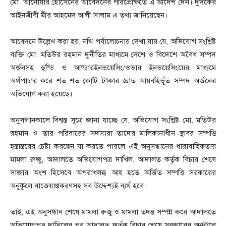
মো. আনোয়ার হোসেনের আবেদনের পরিপ্রেক্ষিতে এ আদেশ দেন। দুদকের
আইনজীবী মীর আহমেদ আলী সালাম এ তথ্য জানিয়েছেন।
আবেদনে উল্লেখ করা হয়, নথি পর্যালোচনায় দেখা যায় যে, অভিযোগ সংশ্লিষ্ট
ব্যক্তি মো. মতিউর রহমান দুর্নীতির মাধ্যমে দেশে ও বিদেশে অবৈধ সম্পদ
অর্জনসহ হুন্ডি ও আন্ডারইনভয়েসিং/ওভার ইনভয়েসিংয়ের মাধ্যমে
অর্থপাচার করে শত শত কোটি টাকার জ্ঞাত আয়বহির্ভূত সম্পদ অর্জনের
অভিযোগ করা হয়েছে।
অনুসন্ধানকালে বিশ্বস্ত সূত্রে জানা যাচ্ছে যে, অভিযোগ সংশ্লিষ্ট মো. মতিউর
রহমান ও তার পরিবারের সদস্যরা তাদের মালিকানাধীন স্থাবর সম্পত্তি
হস্তান্তরের চেষ্টা করছেন যা করতে পারলে এই অনুসন্ধানের ধারাবাহিকতায়
মামলা রুজু, আদালতে অভিযোগপত্র দাখিল, আদালত কর্তৃক বিচার শেষে
সাজার অংশ হিসেবে অপরাধলব্ধ আয় হতে অর্জিত সম্পত্তি সরকারের
অনুকূলে বাজেয়াপ্তকরণসহ সব উদ্দেশ্যই ব্যর্থ হবে।
তাই, এই অনুসন্ধান শেষে মামলা রুজু ও মামলা তদন্ত সম্পন্ন করে আদালতে
অভিযোগপত্র দাখিলের পর আদালত কর্তৃক বিচার শেষে সরকারের অনুকূলে