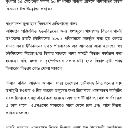
বুধবার ২৫ সেপ্টেম্বর সকাল ১০ টা থানচি বাজার প্রাঙ্গনে খাদ্যবান্ধব চাউল
বিক্রয়ের শুভ উদ্ভোধন করা হয়।
বাংলাদেশ,ক্ষুধা হবে নিরুদ্দেশ প্রতিপাদ্যে খাদ্য
অধিদপ্তর পরিচালিত হতদরিদ্রদের জন্য স্বল্পমূল্যে খাদ্যশষ্য বিতরণ থানচি
উপজেলা চারটি ইউনিয়নের ১৫০০ পরিবারকে অন্তর্ভূক্ত করা হয় শুরুতে
থানচি সদর ইউনিয়নের ৪২০ পরিবারকে এর আওতায় আনা হয়েছে। স্বস্ব
ইউনিয়নের নিয়োগপ্রাপ্ত ডিলার মাধ্যমে খাদ্য সামগ্রী বিতরণ কার্যক্রম করা
হয়েছে। রবি, মঙ্গল ও বৃহস্পতিবার সকাল-৯টা হতে বিকাল-৫টা পর্যন্ত
ডিলারের বিতরণ কেন্দ্র খোলা থাকবে।
ডিলার নজির আহমদ জানান, সারা দেশেরন চাউলসহ নিত্যপন্যের দাম
উর্ধ্বমুখী হওয়ায় ও নিম্ন আয়ের মানুষের কথা চিন্তা করে খাদ্যবান্ধব কর্মসূচির
সরকারীভাবে ব্যবস্থা গ্রহণ করা হয়েছে। এছাড়াও টিসিবি ফ্যামিলি কার্ডধারিরা
এ চাল পাবে। ওএমএসের মাধ্যমেও সারা দেশে চাল এবং আটা বিক্রয়
কার্যক্রম চলছে।
থানচি বাজারে খাদ্যবান্ধব বিক্রয় বিপনন কেন্দ্র শুভ উদ্ভোধনী অনুষ্ঠানের