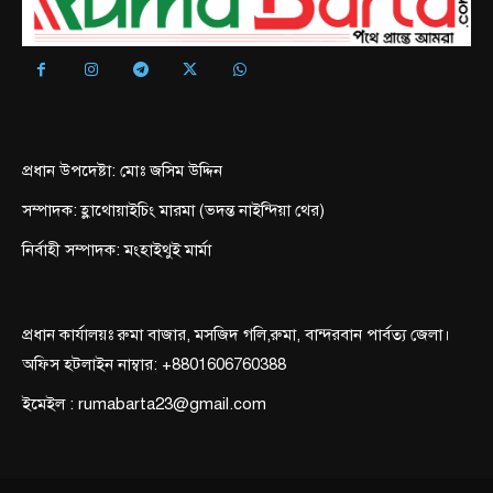
প্রধান উপদেষ্টা: মোঃ জসিম উদ্দিন
সম্পাদক: হ্লাথোয়াইচিং মারমা (ভদন্ত নাইন্দিয়া থের)
নির্বাহী সম্পাদক: মংহাইথুই মার্মা
প্রধান কার্যালয়ঃ রুমা বাজার, মসজিদ গলি,রুমা, বান্দরবান পার্বত্য জেলা।
অফিস হটলাইন নাম্বার: +8801606760388
ইমেইল : rumabarta23@gmail.com