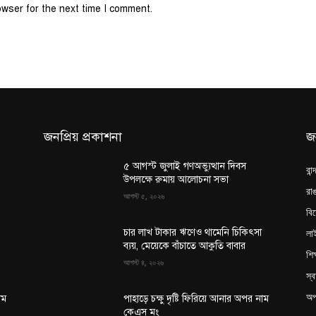
owser for the next time I comment.
জনপ্রিয় প্রকাশনা
জ
৫ আগস্ট জুলাই গণঅভ্যুত্থান দিবস
বান
উপলক্ষে রুমায় আলোচনা সভা
রাঙ
আগস্ট ৫, ২০২৬
বি
লা
চার লাখ টাকার ঋণেও থামেনি চিকিৎসা
ব্যয়, মেয়েকে বাঁচাতে আকুতি বাবার
শিক
আগস্ট ৪, ২০২৬
স্ব
অপ
াম
পাহাড়ে চক্ষু দৃষ্টি ফিরিয়ে আনার অপর নাম
কেএস মং