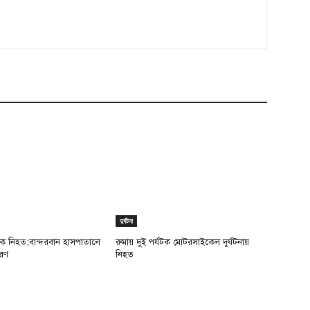
দুর্ঘটনা
যটক নিহত;বান্দরবান হাসপাতালে
রুমায় দুই পর্যটক মোটরসাইকেল দুর্ঘটনায়
েরণ
নিহত