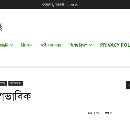
শুক্রবার, আগস্ট ৭, ২০২৬
ড়াছড়ি
বিনোদন
আইন আদালত
বিশেষ বিভাগ
PRIVACY POL
াইছড়ি
লাইফডেস্ক
বাভাবিক
170
0