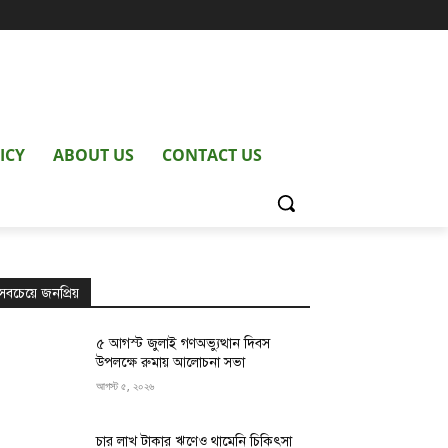
ICY
ABOUT US
CONTACT US
সবচেয়ে জনপ্রিয়
৫ আগস্ট জুলাই গণঅভ্যুত্থান দিবস
উপলক্ষে রুমায় আলোচনা সভা
আগস্ট ৫, ২০২৬
চার লাখ টাকার ঋণেও থামেনি চিকিৎসা