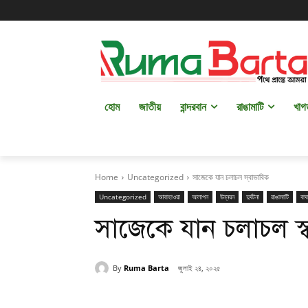
হোম
জাতীয়
বান্দরবান
রাঙামাটি
খাগ
Home
Uncategorized
সাজেকে যান চলাচল স্বাভাবিক
Uncategorized
আবাহাওয়া
আলাপন
উন্নয়ন
দুর্ঘটনা
রাঙামাটি
বাঘ
সাজেকে যান চলাচল স্
By
Ruma Barta
জুলাই ২৪, ২০২৫
Share