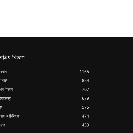
নপ্রিয় বিভাগ
্দরবান
1165
ামাটি
854
শেষ বিভাগ
707
ইফডেস্ক
679
্ষা
575
াস্থ্য ও চিকিৎসা
474
রাধ
453