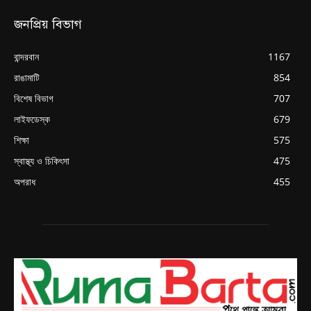
জনপ্রিয় বিভাগ
বান্দরবান
1167
রাঙামাটি
854
বিশেষ বিভাগ
707
লাইফডেস্ক
679
শিক্ষা
575
স্বাস্থ্য ও চিকিৎসা
475
অপরাধ
455