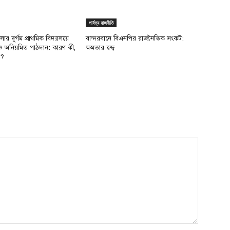
পার্বত্য রাজনীতি
লার দুর্গম প্রাথমিক বিদ্যালয়ে
বান্দরবানে বিএনপির রাজনৈতিক সংকট:
ও অনিয়মিত পাঠদান: কারণ কী,
ক্ষমতার দ্বন্দ্ব
য়?