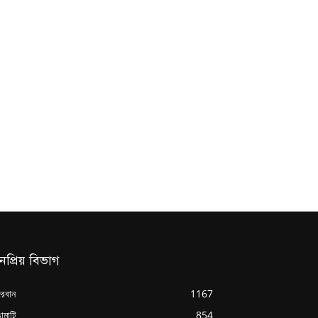
নপ্রিয় বিভাগ
্দরবান
1167
ামাটি
854