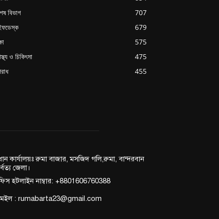
শেষ বিভাগ
707
ইফডেস্ক
679
্ষা
575
াস্থ্য ও চিকিৎসা
475
রাধ
455
রধান কার্যালয়ঃ রুমা বাজার, মসজিদ গলি,রুমা, বান্দরবান
র্বত্য জেলা।
িস হটলাইন নাম্বার: +8801606760388
মেইল : rumabarta23@gmail.com