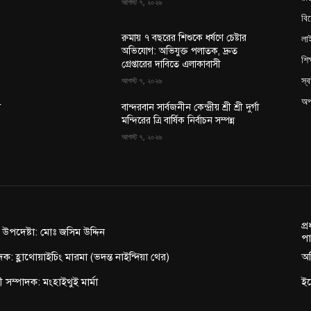
আগস্ট ৭, ২০২৬
বি
লা
রুমায় ৭ বছরের শিশুকে ধর্ষণে চেষ্টার
অভিযোগ: অভিযুক্ত পলাতক, দ্রুত
শিক
গ্রেপ্তারের দাবিতে এলাকাবাসী
স্ব
আগস্ট ৭, ২০২৬
অপ
া
বান্দরবান সার্বজনীন কেন্দ্রীয় শ্রী শ্রী দুর্গা
মন্দিরের ত্রি বার্ষিক নির্বাচন সম্পন্ন
আগস্ট ৭, ২০২৬
প্
ন উপদেষ্টা: মোঃ জসিম উদ্দিন
পা
দক: হ্লাথোয়াইচিং মারমা (ভদন্ত নাইন্দিয়া থের)
অফ
াহী সম্পাদক: মংহাইথুই মার্মা
ই