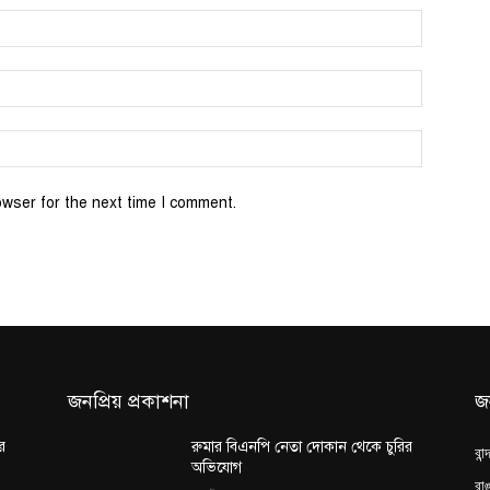
Name:*
Email:*
Website:
owser for the next time I comment.
জনপ্রিয় প্রকাশনা
জ
র
রুমার বিএনপি নেতা দোকান থেকে চুরির
বান
অভিযোগ
রাঙ