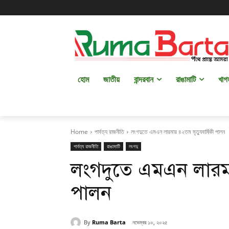
হোম
জাতীয়
বান্দরবান
রাঙামাটি
খাগ
Home
পার্বত্য রাজনীতি
লংগদুতে এমএন লারমার ৪২তম মৃত্যুবার্ষিকী পালন
পার্বত্য রাজনীতি
রাঙামাটি
লংগদু
লংগদুতে এমএন লারমার
পালন
By
Ruma Barta
নভেম্বর ১০, ২০২৫