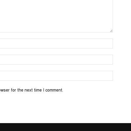
Name:*
Email:*
Website:
owser for the next time I comment.