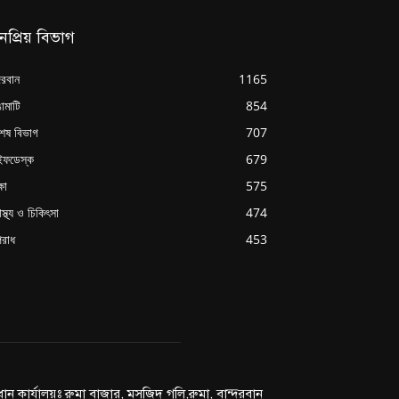
নপ্রিয় বিভাগ
্দরবান
1165
ামাটি
854
শেষ বিভাগ
707
ইফডেস্ক
679
্ষা
575
াস্থ্য ও চিকিৎসা
474
রাধ
453
রধান কার্যালয়ঃ রুমা বাজার, মসজিদ গলি,রুমা, বান্দরবান