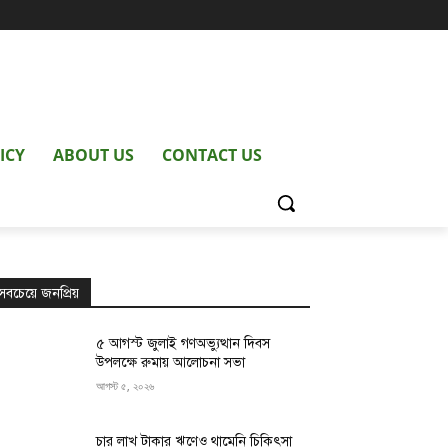
ICY
ABOUT US
CONTACT US
সবচেয়ে জনপ্রিয়
৫ আগস্ট জুলাই গণঅভ্যুত্থান দিবস
উপলক্ষে রুমায় আলোচনা সভা
আগস্ট ৫, ২০২৬
চার লাখ টাকার ঋণেও থামেনি চিকিৎসা