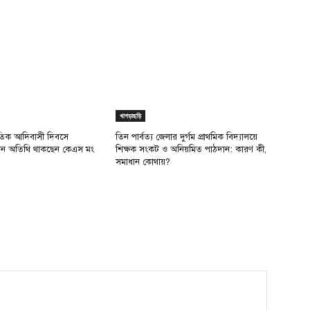
খাগড়াছড়ি
াতিক আদিবাসী দিবসে
তিন পার্বত্য জেলার দুর্গম প্রাথমিক বিদ্যালয়ে
রধান অতিথি থাকছেন কেএস মং
শিক্ষক সংকট ও অনিয়মিত পাঠদান: কারণ কী,
সমাধান কোথায়?