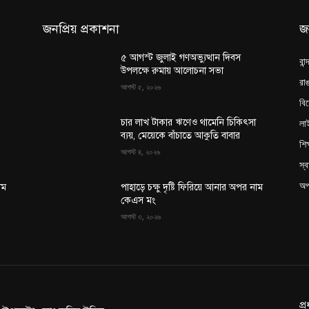
জনপ্রিয় প্রকাশনা
জ
৫ আগস্ট জুলাই গণঅভ্যুত্থান দিবস
বান
উপলক্ষে রুমায় আলোচনা সভা
রাঙ
আগস্ট ৫, ২০২৬
বি
লা
চার লাখ টাকার ঋণেও থামেনি চিকিৎসা
ব্যয়, মেয়েকে বাঁচাতে আকুতি বাবার
শিক
আগস্ট ৪, ২০২৬
স্ব
অপ
াম
পাহাড়ে চক্ষু দৃষ্টি ফিরিয়ে আনার অপর নাম
কেএস মং
আগস্ট ৩, ২০২৬
প্