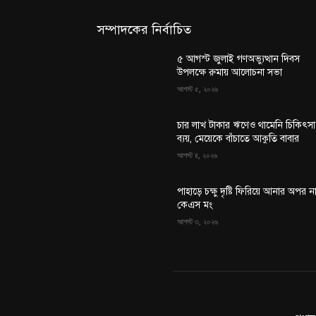
সম্পাদকের নির্বাচিত
৫ আগস্ট জুলাই গণঅভ্যুত্থান দিবস
উপলক্ষে রুমায় আলোচনা সভা
আগস্ট ৫, ২০২৬
চার লাখ টাকার ঋণেও থামেনি চিকিৎসা
ব্যয়, মেয়েকে বাঁচাতে আকুতি বাবার
আগস্ট ৪, ২০২৬
পাহাড়ে চক্ষু দৃষ্টি ফিরিয়ে আনার অপর ন
কেএস মং
আগস্ট ৩, ২০২৬