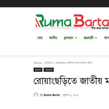
হোম
জাতীয়
বান্দরবান
রাঙামাটি
খাগ
Home
বান্দরবান
রোয়াংছড়িতে জাতীয় মৎস্য সপ্তাহ পালিত
বান্দরবান
রোয়াংছড়ি
রোয়াংছড়িতে জাতীয় মৎ
By
Ruma Barta
জুলাই ৩১, ২০২৪
Share