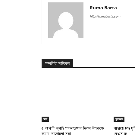
Ruma Barta
http://rumabarta.com
সম্পর্কিত আর্টিকেল
রুমা
বান্দরবান
৫ আগস্ট জুলাই গণঅভ্যুত্থান দিবস উপলক্ষে
পাহাড়ে চক্ষু দ
রুমায় আলোচনা সভা
কেএস মং