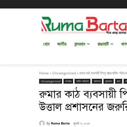
হোম
জাতীয়
বান্দরবান
রাঙামাটি
খাগ
Home
Uncategorized
রুমার কাঠ ব্যবসায়ী পিপলু আত্মঘোষিত পরিচয়ে
Uncategorized
অপরাধ
আইন আদালত
আলাপন
বান্দরবান
রুমা
ল
রুমার কাঠ ব্যবসায়ী 
উত্তাল প্রশাসনের জরুরি
By
Ruma Barta
জুলাই ৭, ২০২৫