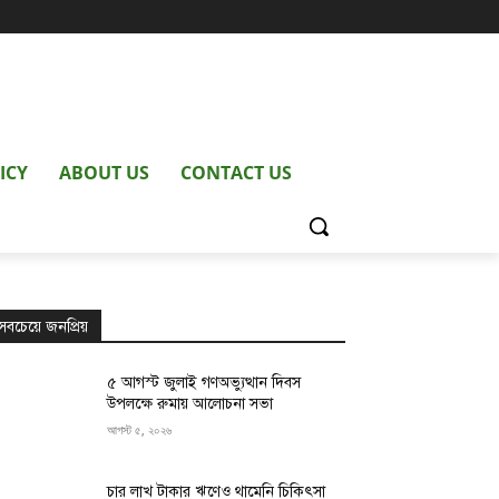
ICY
ABOUT US
CONTACT US
সবচেয়ে জনপ্রিয়
৫ আগস্ট জুলাই গণঅভ্যুত্থান দিবস
উপলক্ষে রুমায় আলোচনা সভা
আগস্ট ৫, ২০২৬
চার লাখ টাকার ঋণেও থামেনি চিকিৎসা