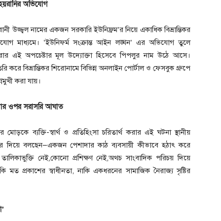
ও হয়রানির অভিযোগ
 কেরানী উজ্জ্বল নামের একজন সরকারি ইউনিফ্রম’র নিয়ে একাধিক বিভ্রান্তিকর
োগ মাধ্যমে। ‘ইউনিফর্ম সংক্রান্ত আইন লঙ্ঘন’ এর অভিযোগ তুলে
 করার এই অপচেষ্টার মূল উদ্যোক্তা হিসেবে পিপলুর নাম উঠে আসে।
ে বিভ্রান্তিকর শিরোনামে বিভিন্ন অনলাইন পোর্টাল ও ফেসবুক গ্রুপে
্নমুখী করা যায়।
যাদার ওপর সরাসরি আঘাত
োড়কে ব্যক্তি-স্বার্থ ও প্রতিহিংসা চরিতার্থ করার এই ঘটনা স্থানীয়
া জোর দিয়ে বলছেন—একজন পেশাদার কাঠ ব্যবসায়ী কীভাবে হঠাৎ করে
লিকাভুক্তি নেই,কোনো প্রশিক্ষণ নেই,অথচ সাংবাদিক পরিচয় দিয়ে
কি মত প্রকাশের স্বাধীনতা, নাকি একধরনের সামাজিক নৈরাজ্য সৃষ্টির
া’