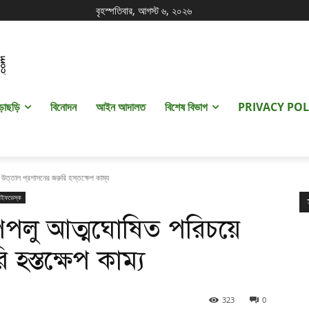
বৃহস্পতিবার, আগস্ট ৬, ২০২৬
ড়াছড়ি
বিনোদন
আইন আদালত
বিশেষ বিভাগ
PRIVACY POL
 উত্তাল প্রশাসনের জরুরি হস্তক্ষেপ কাম্য
াইফডেস্ক
পিপলু আত্মঘোষিত পরিচয়ে
 হস্তক্ষেপ কাম্য
323
0