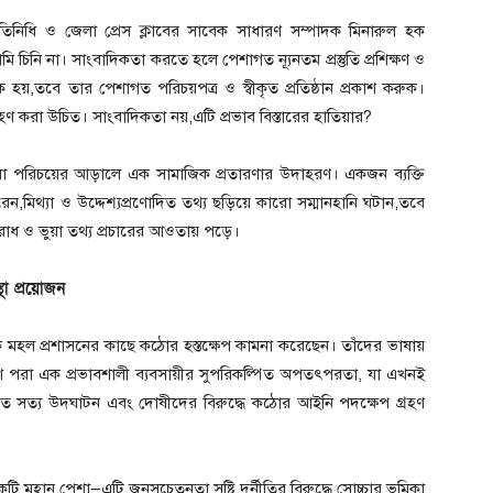
রতিনিধি ও জেলা প্রেস ক্লাবের সাবেক সাধারণ সম্পাদক মিনারুল হক
চিনি না। সাংবাদিকতা করতে হলে পেশাগত ন্যূনতম প্রস্তুতি প্রশিক্ষণ ও
হয়,তবে তার পেশাগত পরিচয়পত্র ও স্বীকৃত প্রতিষ্ঠান প্রকাশ করুক।
্রহণ করা উচিত। সাংবাদিকতা নয়,এটি প্রভাব বিস্তারের হাতিয়ার?
ভুয়া পরিচয়ের আড়ালে এক সামাজিক প্রতারণার উদাহরণ। একজন ব্যক্তি
ন,মিথ্যা ও উদ্দেশ্যপ্রণোদিত তথ্য ছড়িয়ে কারো সম্মানহানি ঘটান,তবে
পরাধ ও ভুয়া তথ্য প্রচারের আওতায় পড়ে।
্থা প্রয়োজন
ক মহল প্রশাসনের কাছে কঠোর হস্তক্ষেপ কামনা করেছেন। তাঁদের ভাষায়
োশ পরা এক প্রভাবশালী ব্যবসায়ীর সুপরিকল্পিত অপতৎপরতা, যা এখনই
রকৃত সত্য উদ্ঘাটন এবং দোষীদের বিরুদ্ধে কঠোর আইনি পদক্ষেপ গ্রহণ
মহান পেশা—এটি জনসচেতনতা সৃষ্টি,দুর্নীতির বিরুদ্ধে সোচ্চার ভূমিকা