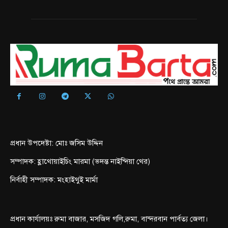
প্রধান উপদেষ্টা: মোঃ জসিম উদ্দিন
সম্পাদক: হ্লাথোয়াইচিং মারমা (ভদন্ত নাইন্দিয়া থের)
নির্বাহী সম্পাদক: মংহাইথুই মার্মা
প্রধান কার্যালয়ঃ রুমা বাজার, মসজিদ গলি,রুমা, বান্দরবান পার্বত্য জেলা।