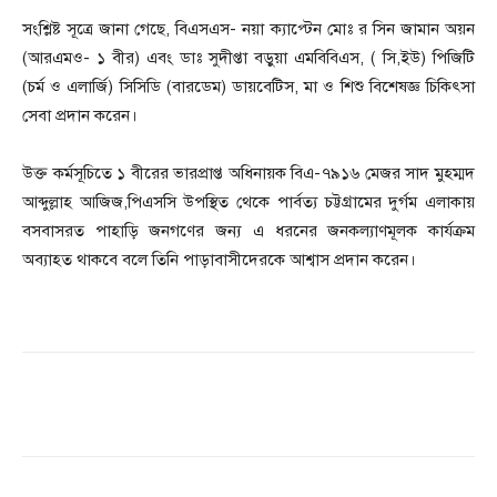
সংশ্লিষ্ট সূত্রে জানা গেছে, বিএসএস- নয়া ক্যাপ্টেন মোঃ র সিন জামান অয়ন
(আরএমও- ১ বীর) এবং ডাঃ সুদীপ্তা বড়ুয়া এমবিবিএস, ( সি,ইউ) পিজিটি
(চর্ম ও এলার্জি) সিসিডি (বারডেম) ডায়বেটিস, মা ও শিশু বিশেষজ্ঞ চিকিৎসা
সেবা প্রদান করেন।
উক্ত কর্মসূচিতে ১ বীরের ভারপ্রাপ্ত অধিনায়ক বিএ-৭৯১৬ মেজর সাদ মুহম্মদ
আব্দুল্লাহ আজিজ,পিএসসি উপস্থিত থেকে পার্বত্য চট্টগ্রামের দুর্গম এলাকায়
বসবাসরত পাহাড়ি জনগণের জন্য এ ধরনের জনকল্যাণমূলক কার্যক্রম
অব্যাহত থাকবে বলে তিনি পাড়াবাসীদেরকে আশ্বাস প্রদান করেন।