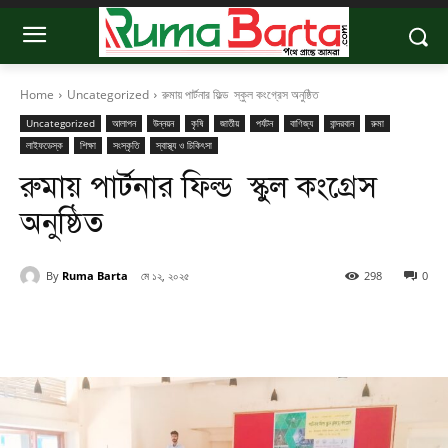
Home
Uncategorized
রুমায় পার্টনার ফিল্ড স্কুল কংগ্রেস অনুষ্ঠিত
Uncategorized
আলাপন
উন্নয়ন
কৃষি
জাতীয়
পর্যটন
বাণিজ্য
বান্দরবান
রুমা
লাইফডেস্ক
শিক্ষা
সংস্কৃতি
স্বাস্থ্য ও চিকিৎসা
রুমায় পার্টনার ফিল্ড স্কুল কংগ্রেস
অনুষ্ঠিত
By
Ruma Barta
মে ১২, ২০২৫
298
0