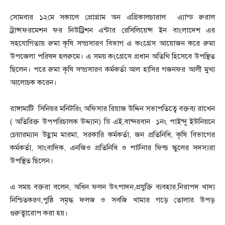
সোমবার ১২মে সকালে প্রোগ্রাম অন এগ্রিকালচারাল এ্যান্ড রুরাল
ট্রান্সফরমেশন ফর নিউট্রিশন এন্টার রেসিলিয়েন্স ইন বাংলাদেশ এর
সহযোগিতায় রুমা কৃষি সম্প্রসারণ বিভাগ এ কংগ্রেস আয়োজন করে রুমা
উপজেলা পরিষদ হলরুমে। এ সময় কংগ্রেসে প্রধান অতিথি হিসেবে উপস্থিত
ছিলেন। পরে রুমা কৃষি সম্প্রসারণ কর্মকর্তা আল হাসির গজনফর আলী মুখ্য
আলোচক করেন।
রাঙ্গামাটি সিনিয়র মনিটরিং অফিসার রিয়াজ উদ্দিন সভাপতিত্বে বক্তব্য রাখেন
( অতিরিক্ত উপপরিচালক উদ্দ্যান) ডি এই,বান্দরবান ১নং পাইন্দু ইউনিয়নে
চেয়ারম্যান উহ্লাম মারমা, সরকারি কর্মকর্তা, জন প্রতিনিধি, কৃষি বিভাগের
কর্মকর্তা, সাংবাদিক, এনজিও প্রতিনিধি ও পার্টনার ফিল্ড স্কুলের সদস্যরা
উপস্থিত ছিলেন।
এ সময় বক্তরা বলেন, অধিন ফলন উৎপাদন,প্রযুক্তি ব্যবহার,নিরাপদ খাদ্য
নিশ্চিতকরণ,পুষ্ঠি সমৃদ্ধ ফলজ ও সবজি খামার গড়ে তোলার উপড়
গুরুত্বারোপ করা হয়।