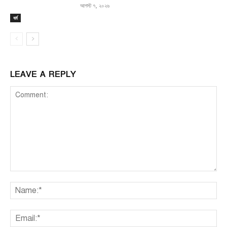
আগস্ট ৭, ২০২৬
ধর্ম
LEAVE A REPLY
Comment:
Na
Ema