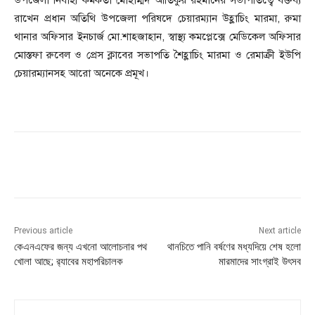
রাখেন প্রধান অতিথি উপজেলা পরিষদে চেয়ারম্যান উহ্লাচিং মারমা, রুমা
থানার অফিসার ইনচার্জ মো.শাহজাহান, স্বাস্থ্য কমপ্লেক্সে মেডিকেল অফিসার
মোস্তফা রুবেল ও প্রেস ক্লাবের সভাপতি শৈহ্লাচিং মারমা ও রেমাক্রী ইউপি
চেয়ারম্যানসহ আরো অনেকে প্রমূখ।
Previous article
Next article
কেএনএফের জন্য এখনো আলোচনার পথ
থানচিতে পানি বর্ষণের মধ্যদিয়ে শেষ হলো
খোলা আছে; র‍্যাবের মহাপরিচালক
মারমাদের সাংগ্রাই উৎসব