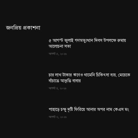
জনপ্রিয় প্রকাশনা
৫ আগস্ট জুলাই গণঅভ্যুত্থান দিবস উপলক্ষে রুমায়
আলোচনা সভা
আগস্ট ৫, ২০২৬
চার লাখ টাকার ঋণেও থামেনি চিকিৎসা ব্যয়, মেয়েকে
বাঁচাতে আকুতি বাবার
আগস্ট ৪, ২০২৬
পাহাড়ে চক্ষু দৃষ্টি ফিরিয়ে আনার অপর নাম কেএস মং
আগস্ট ৩, ২০২৬