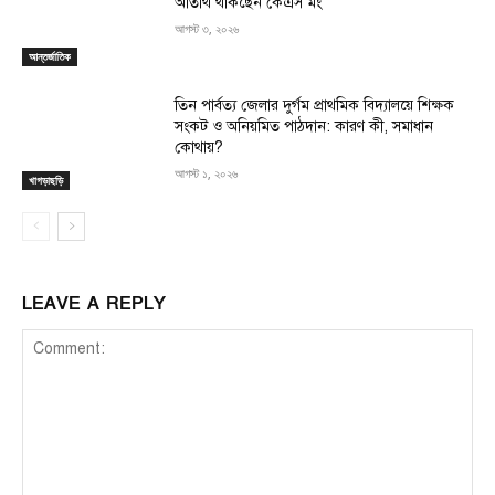
অতিথি থাকছেন কেএস মং
আগস্ট ৩, ২০২৬
আন্তর্জাতিক
তিন পার্বত্য জেলার দুর্গম প্রাথমিক বিদ্যালয়ে শিক্ষক
সংকট ও অনিয়মিত পাঠদান: কারণ কী, সমাধান
কোথায়?
আগস্ট ১, ২০২৬
খাগড়াছড়ি
LEAVE A REPLY