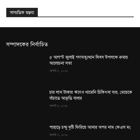
সাম্প্রতিক মন্তব্য
সম্পাদকের নির্বাচিত
৫ আগস্ট জুলাই গণঅভ্যুত্থান দিবস উপলক্ষে রুমায়
আলোচনা সভা
আগস্ট ৫, ২০২৬
চার লাখ টাকার ঋণেও থামেনি চিকিৎসা ব্যয়, মেয়েকে
বাঁচাতে আকুতি বাবার
আগস্ট ৪, ২০২৬
পাহাড়ে চক্ষু দৃষ্টি ফিরিয়ে আনার অপর নাম কেএস মং
আগস্ট ৩, ২০২৬