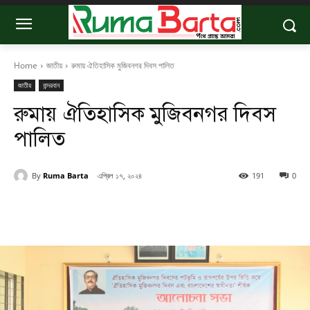
Home
জাতীয়
রুমায় ঐতিহাসিক মুজিবনগর দিবস পালিত
জাতীয়
বান্দরবান
রুমায় ঐতিহাসিক মুজিবনগর দিবস
পালিত
By
Ruma Barta
এপ্রিল ১৭, ২০২৪
191
0