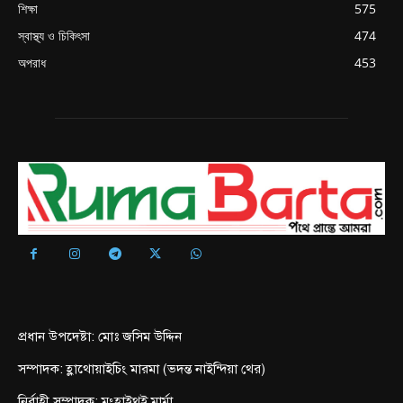
শিক্ষা
575
স্বাস্থ্য ও চিকিৎসা
474
অপরাধ
453
প্রধান উপদেষ্টা: মোঃ জসিম উদ্দিন
সম্পাদক: হ্লাথোয়াইচিং মারমা (ভদন্ত নাইন্দিয়া থের)
নির্বাহী সম্পাদক: মংহাইথুই মার্মা