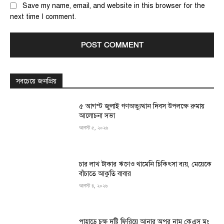
Save my name, email, and website in this browser for the
next time I comment.
সবচেয়ে জনপ্রিয়
৫ আগস্ট জুলাই গণঅভ্যুত্থান দিবস উপলক্ষে রুমায়
আলোচনা সভা
আগস্ট ৫, ২০২৬
চার লাখ টাকার ঋণেও থামেনি চিকিৎসা ব্যয়, মেয়েকে
বাঁচাতে আকুতি বাবার
আগস্ট ৪, ২০২৬
পাহাড়ে চক্ষু দৃষ্টি ফিরিয়ে আনার অপর নাম কেএস মং