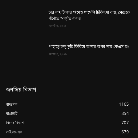
চার লাখ টাকার ঋণেও থামেনি চিকিৎসা ব্যয়, মেয়েকে
বাঁচাতে আকুতি বাবার
আগস্ট ৪, ২০২৬
পাহাড়ে চক্ষু দৃষ্টি ফিরিয়ে আনার অপর নাম কেএস মং
আগস্ট ৩, ২০২৬
জনপ্রিয় বিভাগ
বান্দরবান
1165
রাঙামাটি
854
বিশেষ বিভাগ
707
লাইফডেস্ক
679