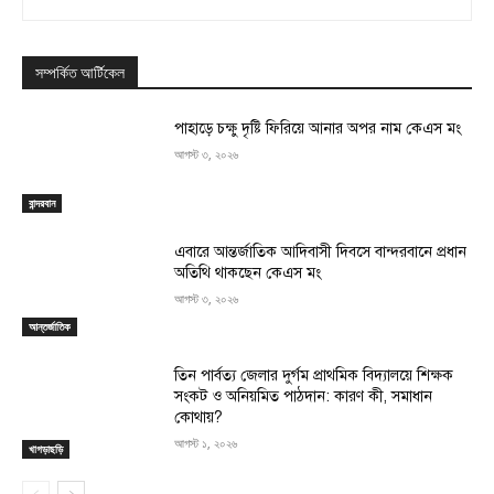
সম্পর্কিত আর্টিকেল
পাহাড়ে চক্ষু দৃষ্টি ফিরিয়ে আনার অপর নাম কেএস মং
আগস্ট ৩, ২০২৬
বান্দরবান
এবারে আন্তর্জাতিক আদিবাসী দিবসে বান্দরবানে প্রধান
অতিথি থাকছেন কেএস মং
আগস্ট ৩, ২০২৬
আন্তর্জাতিক
তিন পার্বত্য জেলার দুর্গম প্রাথমিক বিদ্যালয়ে শিক্ষক
সংকট ও অনিয়মিত পাঠদান: কারণ কী, সমাধান
কোথায়?
আগস্ট ১, ২০২৬
খাগড়াছড়ি