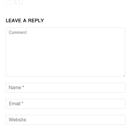
LEAVE A REPLY
Comment:
Na
Ema
We