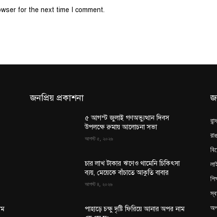
owser for the next time I comment.
জনপ্রিয় প্রকাশনা
জ
৫ আগস্ট জুলাই গণঅভ্যুত্থান দিবস
বান
উপলক্ষে রুমায় আলোচনা সভা
রাঙ
আগস্ট ৫, ২০২৬
বি
লা
চার লাখ টাকার ঋণেও থামেনি চিকিৎসা
ব্যয়, মেয়েকে বাঁচাতে আকুতি বাবার
শিক
আগস্ট ৪, ২০২৬
স্ব
অপ
াম
পাহাড়ে চক্ষু দৃষ্টি ফিরিয়ে আনার অপর নাম