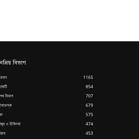
নপ্রিয় বিভাগ
্দরবান
1165
ামাটি
854
শেষ বিভাগ
707
ইফডেস্ক
679
্ষা
575
াস্থ্য ও চিকিৎসা
474
রাধ
453