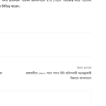
র রুমা সদর ইউনিয়ন পরিষদ একাদশকে ২-০ গোলে পরাজিত করে গালেঙ্গা
 নিশ্চিত করেন।
Next article
কা
রাঙ্গামাটিতে ১৯০০ সালে শাসন বিধি বাতিলকারী ষড়যন্ত্রকারী
বিরুদ্ধে মানববন্ধন