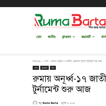
হোম
জাতীয়
বান্দরবান
রাঙামাটি
খাগ
Home
খেলা
রুমায় অনূর্ধ্ব-১৭ জাতীয় গোল্ডকাপ ফুটবল টুর্নামেন্ট শুরু আজ
খেলা
বান্দরবান
রুমা
রুমায় অনূর্ধ্ব-১৭ জা
টুর্নামেন্ট শুরু আজ
By
Ruma Barta
জুলাই ৯, ২০২৪