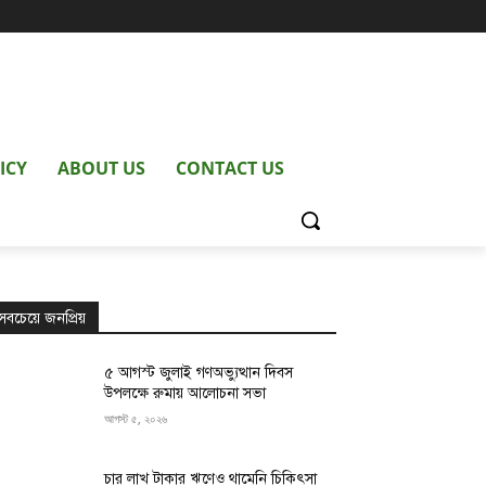
ICY
ABOUT US
CONTACT US
সবচেয়ে জনপ্রিয়
৫ আগস্ট জুলাই গণঅভ্যুত্থান দিবস
উপলক্ষে রুমায় আলোচনা সভা
আগস্ট ৫, ২০২৬
চার লাখ টাকার ঋণেও থামেনি চিকিৎসা