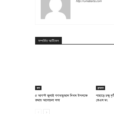
http://rumabarta.com
সম্পর্কিত আর্টিকেল
রুমা
বান্দরবান
৫ আগস্ট জুলাই গণঅভ্যুত্থান দিবস উপলক্ষে
পাহাড়ে চক্ষু দ
রুমায় আলোচনা সভা
কেএস মং