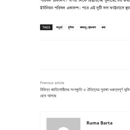
পরিষদ একাদশ। অপর দিকে দ্বিতীয়র্ধ্বে টুর্নামেন্টে
ইউনিয়ন পরিষদ একাদশ। পরে এই দুটি দল ফাইনালে স্থান
TAGS
অনুর্ধ্ব
ফুটবল
বঙ্গবন্ধু গোল্ডকাপ
রুমা
Share
Previous article
বিভিন্ন জাতিগোষ্ঠিদের সংস্কৃতি ও ঐতিহ্যের সুরক্ষা গুরুত্বপূর্ণ ভূমি
রেখে আসছে
Ruma Barta