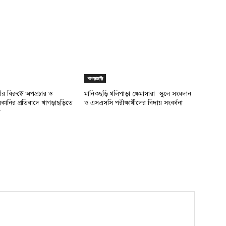
খাগড়াছড়ি
র বিরুদ্ধে অপপ্রচার ও
মানিকছড়ি থলিপাড়া ক্ষেমাসারা স্কুলে সংঘদান
উসকানির প্রতিবাদে খাগড়াছড়িতে
ও এসএসসি পরীক্ষার্থীদের বিদায় সংবর্ধনা
ন