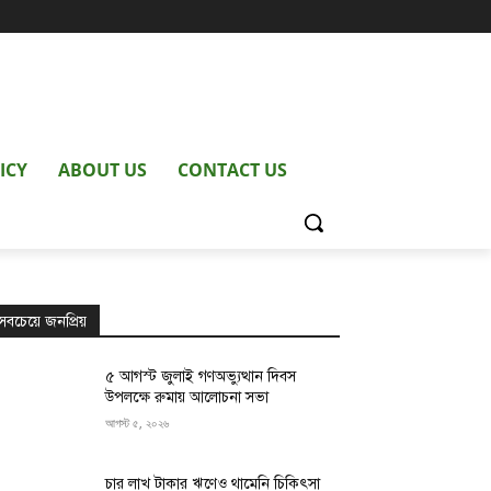
ICY
ABOUT US
CONTACT US
সবচেয়ে জনপ্রিয়
৫ আগস্ট জুলাই গণঅভ্যুত্থান দিবস
উপলক্ষে রুমায় আলোচনা সভা
আগস্ট ৫, ২০২৬
চার লাখ টাকার ঋণেও থামেনি চিকিৎসা