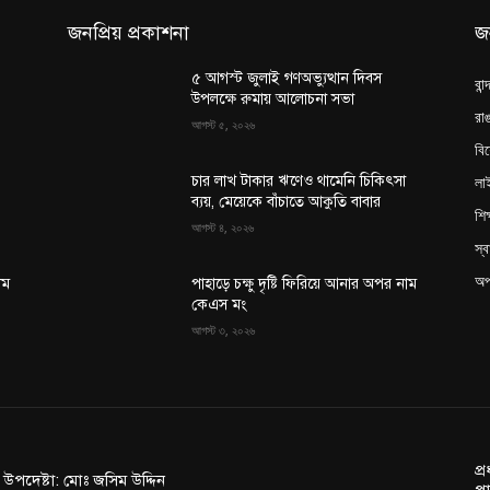
জনপ্রিয় প্রকাশনা
জ
৫ আগস্ট জুলাই গণঅভ্যুত্থান দিবস
বান
উপলক্ষে রুমায় আলোচনা সভা
রাঙ
আগস্ট ৫, ২০২৬
বি
লা
চার লাখ টাকার ঋণেও থামেনি চিকিৎসা
ব্যয়, মেয়েকে বাঁচাতে আকুতি বাবার
শিক
আগস্ট ৪, ২০২৬
স্ব
অপ
াম
পাহাড়ে চক্ষু দৃষ্টি ফিরিয়ে আনার অপর নাম
কেএস মং
আগস্ট ৩, ২০২৬
প্
ন উপদেষ্টা: মোঃ জসিম উদ্দিন