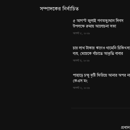
সম্পাদকের নির্বাচিত
৫ আগস্ট জুলাই গণঅভ্যুত্থান দিবস
উপলক্ষে রুমায় আলোচনা সভা
আগস্ট ৫, ২০২৬
চার লাখ টাকার ঋণেও থামেনি চিকিৎসা
ব্যয়, মেয়েকে বাঁচাতে আকুতি বাবার
আগস্ট ৪, ২০২৬
পাহাড়ে চক্ষু দৃষ্টি ফিরিয়ে আনার অপর ন
কেএস মং
আগস্ট ৩, ২০২৬
প্রধা