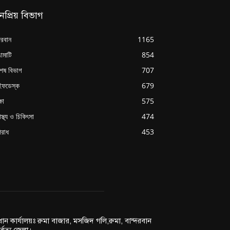
নপ্রিয় বিভাগ
্দরবান
1165
ামাটি
854
শেষ বিভাগ
707
ইফডেস্ক
679
্ষা
575
াস্থ্য ও চিকিৎসা
474
রাধ
453
রধান কার্যালয়ঃ রুমা বাজার, মসজিদ গলি,রুমা, বান্দরবান