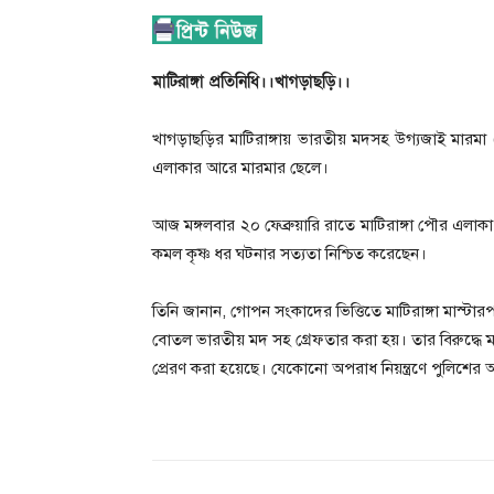
মাটিরাঙ্গা প্রতিনিধি।।খাগড়াছড়ি।।
খাগড়াছড়ির মাটিরাঙ্গায় ভারতীয় মদসহ উগ্যজাই মারম
এলাকার আরে মারমার ছেলে।
আজ মঙ্গলবার ২০ ফেব্রুয়ারি রাতে মাটিরাঙ্গা পৌর এলাকা হ‌
কমল কৃষ্ণ ধর ঘটনার সত্যতা নি‌শ্চিত ক‌রেছেন।
তি‌নি জানান, গোপন সংকা‌দের ভি‌ত্তি‌তে মা‌টিরাঙ্গা মাস
বোতল ভারতীয় মদ সহ গ্রেফতার করা হয়। তার বিরু‌দ্ধে মাদক
প্রেরণ করা হ‌য়ে‌ছে। যেকোনো অপরাধ নিয়ন্ত্রণে পু‌লিশে