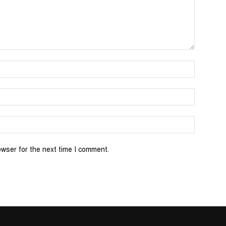
Name:*
Email:*
Website:
owser for the next time I comment.