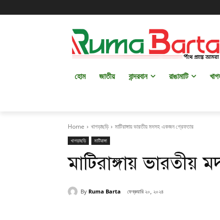
হোম
জাতীয়
বান্দরবান
রাঙামাটি
খাগ
Home
খাগড়াছড়ি
মা‌টিরাঙ্গায় ভারতীয় মদসহ একজন গ্রেফতার
খাগড়াছড়ি
মাটিরাঙ্গা
মা‌টিরাঙ্গায় ভারতীয়
By
Ruma Barta
ফেব্রুয়ারি ২০, ২০২৪
Share