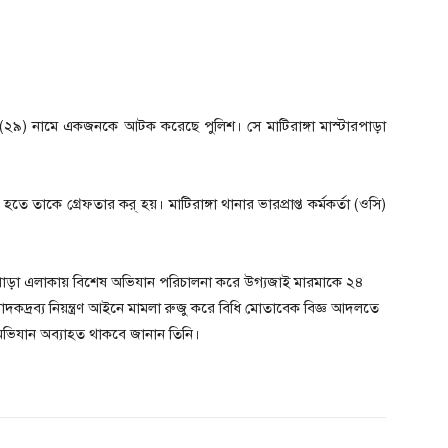
া (২৯) নামে একজনকে আটক করেছে পুলিশ। সে মাটিরাঙ্গা মাস্টারপাড়া
তে তা‌কে গ্রেফতার কর্ হয়। মাটিরাঙ্গা থানার ভারপ্রাপ্ত কর্মকর্তা (ওসি)
্টারপাড়া এলাকায় বি‌শেষ অ‌ভিযান প‌রিচালনা ক‌রে উগ্যজাই মারমাকে ২৪
দ্রব্য নিয়ন্ত্রণ আই‌নে মামলা রুজু ক‌রে বি‌ধি মোতা‌বেক বিজ্ঞ আদল‌তে
র অভিযান অব্যাহত থাকবে জানান তি‌নি।