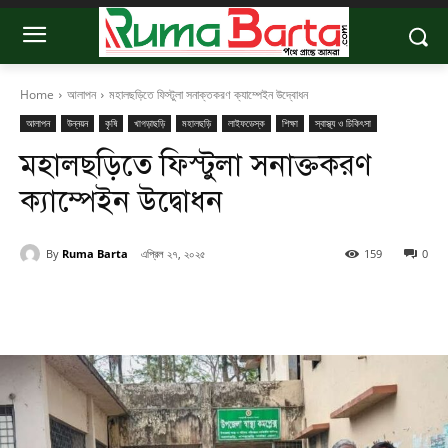
Home
আলাপন
মহালছড়িতে ফিস্টুলা সনাক্তকরণ ক্যাম্পেইন উদ্বোধন
আলাপন
উন্নয়ন
কৃষি
খাগড়াছড়ি
মহালছড়ি
লাইফডেস্ক
শিক্ষা
স্বাস্থ্য ও চিকিৎসা
মহালছড়িতে ফিস্টুলা সনাক্তকরণ
ক্যাম্পেইন উদ্বোধন
By
Ruma Barta
এপ্রিল ২৭, ২০২৫
159
0