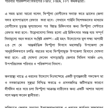
পরিবার পরিকল্পনা বিভাগের FWV, FWA, FPI কর্মকর্তারা।
এ সময় তারা আরো বলেন, ফিস্টুলা রোগীদের সনাক্ত করে তাদের জেলা
সদর হাসপাতালে রেফার করা হবে। সেখানে গাইনি বিশেষজ্ঞদের মাধ্যমে
রোগীদের চূড়ান্ত মূল্যায়নের পর উন্নত চিকিৎসার জন্য ফিস্টুলা সেন্টারে
রেফার করা হবে। উল্লেখযোগ্য বিষয় হলো এই চিকিৎসার সমস্ত ব্যয় সম্পূর্ণ
বিনামূল্যে বহন করবে সংশ্লিষ্ট প্রকল্প। এই মহৎ উদ্যোগের মূল লক্ষ্য আগামী
২৩ শে মে আন্তর্জাতিক ফিস্টুলা দিবসে মহালছড়ি উপজেলা কে
আনুষ্ঠানিকভাবে চলতি বছরের মধ্যে ফিস্টুলামুক্ত উপজেলা হিসাবে ঘোষণা
করা হবে। এই ঘোষণা দেবেন খাগড়াছড়ি জেলার সিভিল সার্জন এবং
উপপরিচালক পরিবার ও পরিকল্পনা বিভাগ।
জনস্বাস্থ্য খাতে এ ধরনের উদ্যোগ নিঃসন্দেহে একটি যুগান্তকারী পদক্ষেপ মা
ও নবজাতকের সুস্থতা নিশ্চিত করতে ও প্রসবজনিত জটিলতার কারণে
দীর্ঘদিন ধরে বয়ে চলা ফিস্টুলা আক্রান্ত নারীদের জন্য একটি আশার আলো
বলে মন্তব্য করেন স্থানীয়রা।
ভবিষ্যতে জেলার অন্যান্য উপজেলাগুলোকে এ ধরনের কার্যক্রম সম্প্রসারণ