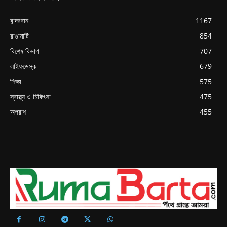
বান্দরবান
1167
রাঙামাটি
854
বিশেষ বিভাগ
707
লাইফডেস্ক
679
শিক্ষা
575
স্বাস্থ্য ও চিকিৎসা
475
অপরাধ
455