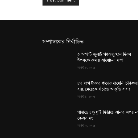
সম্পাদকের নির্বাচিত
৫ আগস্ট জুলাই গণঅভ্যুত্থান দিবস
উপলক্ষে রুমায় আলোচনা সভা
আগস্ট ৫, ২০২৬
চার লাখ টাকার ঋণেও থামেনি চিকিৎসা
ব্যয়, মেয়েকে বাঁচাতে আকুতি বাবার
আগস্ট ৪, ২০২৬
পাহাড়ে চক্ষু দৃষ্টি ফিরিয়ে আনার অপর ন
কেএস মং
আগস্ট ৩, ২০২৬