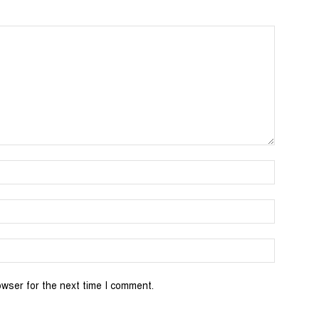
Name:*
Email:*
Website:
owser for the next time I comment.