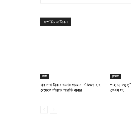
সম্পর্কিত আর্টিকেল
থানচি
বান্দরবান
চার লাখ টাকার ঋণেও থামেনি চিকিৎসা ব্যয়,
পাহাড়ে চক্ষু দ
মেয়েকে বাঁচাতে আকুতি বাবার
কেএস মং