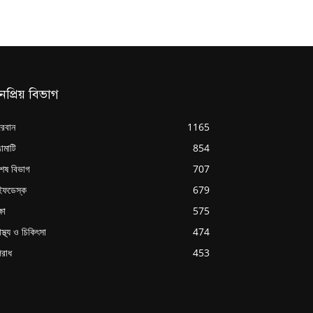
নপ্রিয় বিভাগ
্দরবান
1165
ামাটি
854
শেষ বিভাগ
707
ইফডেস্ক
679
্ষা
575
াস্থ্য ও চিকিৎসা
474
রাধ
453