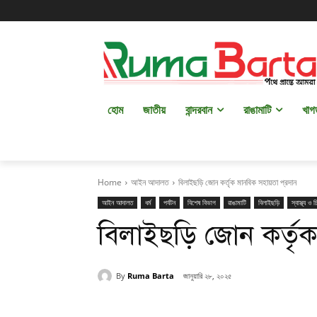
হোম
জাতীয়
বান্দরবান
রাঙামাটি
খাগ
Home
আইন আদালত
বিলাইছড়ি জোন কর্তৃক মানবিক সহায়তা প্রদান
আইন আদালত
ধর্ম
পর্যটন
বিশেষ বিভাগ
রাঙামাটি
বিলাইছড়ি
স্বাস্থ্য ও 
বিলাইছড়ি জোন কর্তৃক
By
Ruma Barta
জানুয়ারি ২৮, ২০২৫
Share