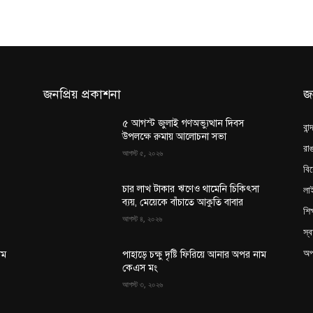
জনপ্রিয় প্রকাশনা
জ
৫ আগস্ট জুলাই গণঅভ্যুত্থান দিবস
বান
উপলক্ষে রুমায় আলোচনা সভা
রাঙ
আগস্ট ৫, ২০২৬
বি
লা
চার লাখ টাকার ঋণেও থামেনি চিকিৎসা
ব্যয়, মেয়েকে বাঁচাতে আকুতি বাবার
শিক
আগস্ট ৪, ২০২৬
স্ব
অপ
াম
পাহাড়ে চক্ষু দৃষ্টি ফিরিয়ে আনার অপর নাম
কেএস মং
আগস্ট ৩, ২০২৬