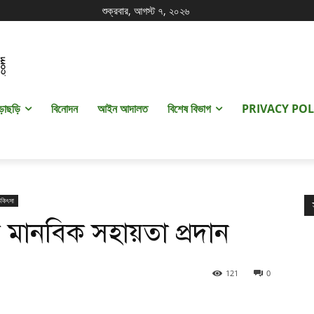
শুক্রবার, আগস্ট ৭, ২০২৬
ড়াছড়ি
বিনোদন
আইন আদালত
বিশেষ বিভাগ
PRIVACY POL
চিকিৎসা
 মানবিক সহায়তা প্রদান
121
0