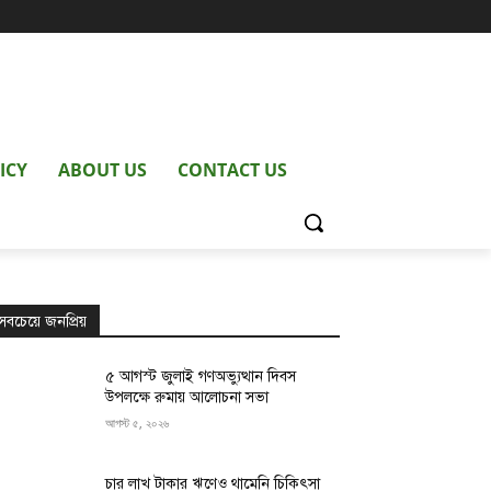
ICY
ABOUT US
CONTACT US
সবচেয়ে জনপ্রিয়
৫ আগস্ট জুলাই গণঅভ্যুত্থান দিবস
উপলক্ষে রুমায় আলোচনা সভা
আগস্ট ৫, ২০২৬
চার লাখ টাকার ঋণেও থামেনি চিকিৎসা