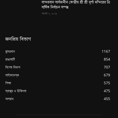
বান্দরবান সার্বজনীন কেন্দ্রীয় শ্রী শ্রী দুর্গা মন্দিরের ত্রি
বার্ষিক নির্বাচন সম্পন্ন
আগস্ট ৭, ২০২৬
জনপ্রিয় বিভাগ
বান্দরবান
1167
রাঙামাটি
854
বিশেষ বিভাগ
707
লাইফডেস্ক
679
শিক্ষা
575
স্বাস্থ্য ও চিকিৎসা
475
অপরাধ
455