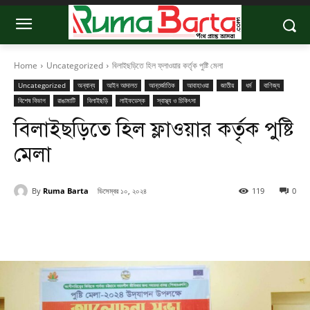
Home
Uncategorized
বিলাইছড়িতে হিল ফ্লাওয়ার কর্তৃক পুষ্টি মেলা
Uncategorized
অন্যান্য
আইন আদালত
আন্তর্জাতিক
আবাহাওয়া
জাতীয়
ধর্ম
বাণিজ্য
বিশেষ বিভাগ
রাঙামাটি
বিলাইছড়ি
লাইফডেস্ক
স্বাস্থ্য ও চিকিৎসা
বিলাইছড়িতে হিল ফ্লাওয়ার কর্তৃক পুষ্টি
মেলা
By
Ruma Barta
ডিসেম্বর ১০, ২০২৪
119
0