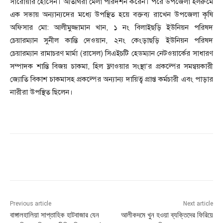
সারোয়ার হোসেন। অতিথিরা মেলা পরিদর্শন করেন। পরে উপজেলা হলরুমে
এক সভায় অন্যান্যদের মধ্যে উপস্থিত হয়ে বক্তব্য রাখেন উপজেলা কৃষি
অফিসার মো: আলীমুজ্জামান খান, ১ নং বিলাইছড়ি ইউনিয়ন পরিষদ
চেয়ারম্যান সুনীল কান্তি দেওয়ান, ২নং কেংড়াছড়ি ইউনিয়ন পরিষদ
চেয়ারম্যান রামাচরণ মার্মা (রাসেল) সিএইচটি হেডম্যান নেটওয়ার্কের সাধারণ
সম্পাদক শান্তি বিজয় চাকমা, হিল ফ্লাওয়ার সংস্থা’র প্রকল্পের সমন্বয়কারী
জ্যোতি বিকাশ চাকমাসহ প্রকল্পের অন্যান্য দায়িত্ব প্রাপ্ত কর্মচারী এবং পাড়ার
নারীরা উপস্থিত ছিলেন।
Previous article
Next article
বাঙ্গালহালিয়া সাপ্তাহিক হাটবাজার যেন
আলীকদমে খুন হওয়া ব্যক্তিদের ফিরিয়ে