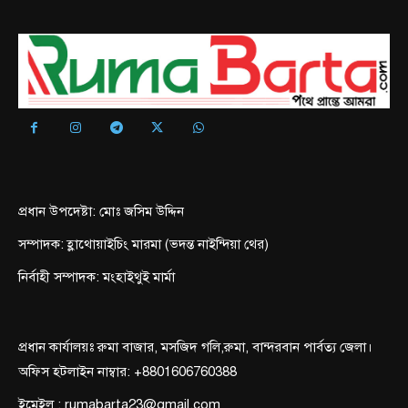
প্রধান উপদেষ্টা: মোঃ জসিম উদ্দিন
সম্পাদক: হ্লাথোয়াইচিং মারমা (ভদন্ত নাইন্দিয়া থের)
নির্বাহী সম্পাদক: মংহাইথুই মার্মা
প্রধান কার্যালয়ঃ রুমা বাজার, মসজিদ গলি,রুমা, বান্দরবান পার্বত্য জেলা।
অফিস হটলাইন নাম্বার: +8801606760388
ইমেইল : rumabarta23@gmail.com