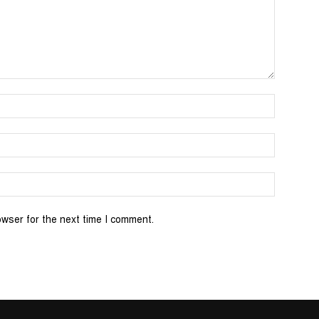
Name:*
Email:*
Website:
owser for the next time I comment.