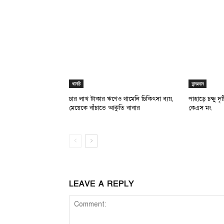
থানচি
বান্দরবান
চার লাখ টাকার ঋণেও থামেনি চিকিৎসা ব্যয়,
পাহাড়ে চক্ষু দ
মেয়েকে বাঁচাতে আকুতি বাবার
কেএস মং
LEAVE A REPLY