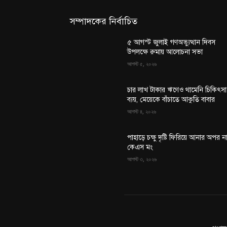
সম্পাদকের নির্বাচিত
৫ আগস্ট জুলাই গণঅভ্যুত্থান দিবস
উপলক্ষে রুমায় আলোচনা সভা
আগস্ট ৫, ২০২৬
চার লাখ টাকার ঋণেও থামেনি চিকিৎসা
ব্যয়, মেয়েকে বাঁচাতে আকুতি বাবার
আগস্ট ৪, ২০২৬
পাহাড়ে চক্ষু দৃষ্টি ফিরিয়ে আনার অপর ন
কেএস মং
আগস্ট ৩, ২০২৬