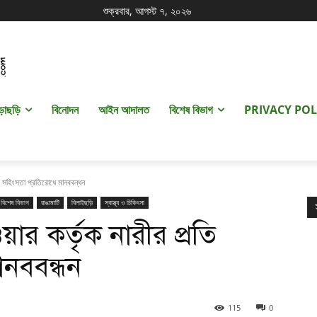
শুক্রবার, আগস্ট ৭, ২০২৬
ড়াছড়ি
বিনোদন
আইন আদালত
বিশেষ বিভাগ
PRIVACY POL
তি সহিংসতা প্রতিরোধে মানববন্ধন
বিশেষ বিভাগ
রাঙামাটি
বিলাইছড়ি
স্বাস্থ্য ও চিকিৎসা
ার কর্তৃক নারীর প্রতি
ানববন্ধন
115
0