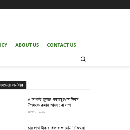
ICY
ABOUT US
CONTACT US
সবচেয়ে জনপ্রিয়
৫ আগস্ট জুলাই গণঅভ্যুত্থান দিবস
উপলক্ষে রুমায় আলোচনা সভা
আগস্ট ৫, ২০২৬
চার লাখ টাকার ঋণেও থামেনি চিকিৎসা