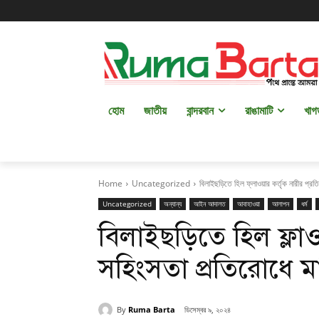
হোম
জাতীয়
বান্দরবান
রাঙামাটি
খাগ
Home
Uncategorized
বিলাইছড়িতে হিল ফ্লাওয়ার কর্তৃক নারীর প্র
Uncategorized
অন্যান্য
আইন আদালত
আবাহাওয়া
আলাপন
ধর্ম
বিলাইছড়িতে হিল ফ্লাওয়
সহিংসতা প্রতিরোধে ম
By
Ruma Barta
ডিসেম্বর ৯, ২০২৪