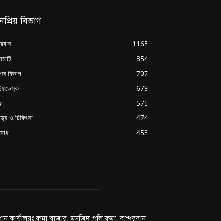
নপ্রিয় বিভাগ
্দরবান
1165
ামাটি
854
শেষ বিভাগ
707
ইফডেস্ক
679
্ষা
575
াস্থ্য ও চিকিৎসা
474
রাধ
453
রধান কার্যালয়ঃ রুমা বাজার, মসজিদ গলি,রুমা, বান্দরবান