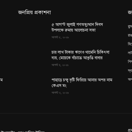
জনপ্রিয় প্রকাশনা
জ
৫ আগস্ট জুলাই গণঅভ্যুত্থান দিবস
বান
উপলক্ষে রুমায় আলোচনা সভা
রাঙ
আগস্ট ৫, ২০২৬
বি
লা
চার লাখ টাকার ঋণেও থামেনি চিকিৎসা
ব্যয়, মেয়েকে বাঁচাতে আকুতি বাবার
শিক
আগস্ট ৪, ২০২৬
স্ব
অপ
াম
পাহাড়ে চক্ষু দৃষ্টি ফিরিয়ে আনার অপর নাম
কেএস মং
আগস্ট ৩, ২০২৬
প্