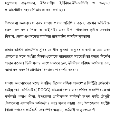
মন্ত্রণালয় বাস্তবায়নে, ইউরোপীয় ইউনিয়ন,ইউএনডিপি ও অন্যান্য
দাতাগোষ্ঠীর সহযোগিতায় এ সভা করা হয়।
উপজেলা কনফারেন্স রুমে সভায় প্রধান অতিথি’র বক্তব্য রাখেন অতিরিক্ত
জেলা প্রশাসক ( শিক্ষা ও আইসিটি) এবং উপ- পরিচালক,স্থানীয় সরকার
বিভাগ, জেলা প্রশাসকের কার্যালয় রাঙ্গামাটির নাসরিন সুলতানা।
প্রধান অতিথি প্রকল্পের সুবিধাভোগীর সুবিধা- অসুবিধার কথা জানেন এবং
প্রকল্পের সঙ্গে সংশ্লিষ্ট বিভাগগুলোকে বাস্তবায়নে সহযোগিতা করার নির্দ্দেশ
প্রদান করেন। তিনি সভার আগে সকালে ১নং ইউনিয়ন পরিষদ কার্যালয় এবং
আবাসিক সরকারি প্রাথমিক বিদ্যালয় পরিদর্শন করেন।
সভায় অন্যন্যাদের মধ্যে উপস্থিত ছিলেন লজিক প্রকল্পের ডিস্ট্রিক্ট ক্লাইমেট
চেইঞ্জ কো- অর্ডিনেটর( DCCC) আমেনা বেগম এবং লজিক প্রকল্পের জেলা
কর্মকর্তা পলাশ খীসা, উপজেলা প্রাণীসম্পদ কর্মকর্তা রুপন কান্তি চৌধুরী
,উপজেলা প্রশাসনিক কর্মকর্তা ( ভা:) সুজন বড়ুয়া এবং উপজেলার সংশ্লিষ্ট
বিভিন্ন দপ্তরের কার্মকর্তা, প্রকল্পের অন্যান্য কর্মচারী ও সুফলভোগী।