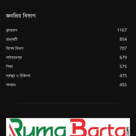
জনপ্রিয় বিভাগ
বান্দরবান
1167
রাঙামাটি
854
বিশেষ বিভাগ
707
লাইফডেস্ক
679
শিক্ষা
575
স্বাস্থ্য ও চিকিৎসা
475
অপরাধ
455