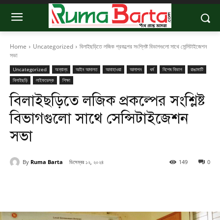
Home
Uncategorized
বিলাইছড়িতে লজিক প্রকল্পের সংশ্লিষ্ট বিভাগগুলো সাথে সেন্সিটাইজেশন
সভা
Uncategorized
অন্যান্য
আইন আদালত
আবাহাওয়া
আলাপন
ধর্ম
বিশেষ বিভাগ
রাঙামাটি
বিলাইছড়ি
লাইফডেস্ক
শিক্ষা
বিলাইছড়িতে লজিক প্রকল্পের সংশ্লিষ্ট
বিভাগগুলো সাথে সেন্সিটাইজেশন
সভা
By
Ruma Barta
ডিসেম্বর ১২, ২০২৪
149
0