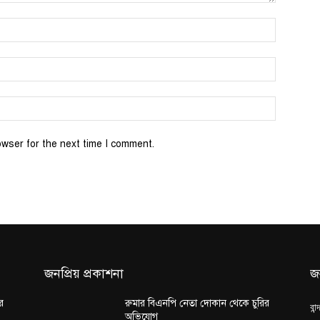
Name:*
Email:*
Website:
owser for the next time I comment.
জনপ্রিয় প্রকাশনা
জ
র
রুমার বিএনপি নেতা দোকান থেকে চুরির
বান
অভিযোগ