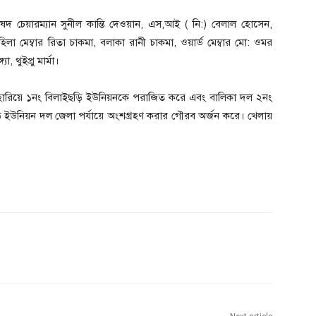
দ চেয়ারম্যান সুনীল কান্তি দেওয়ান, এস,আই ( নি:) বেলাল হোসেন,
িলা মেম্বার রিতা চাকমা, বলাকা রানী চাকমা, ওয়ার্ড মেম্বার মো: ওমর
 থুইপ্রু মার্মা।
হারিয়ে ১নং বিলাইছড়ি ইউনিয়নকে পরাজিত করে এবং বালিকা দল ২নং
 ইউনিয়ন দল জেলা পর্যায়ে অংশগ্রহণ করার গৌরব অর্জন করে। খেলায়