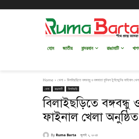
হোম
জাতীয়
বান্দরবান
রাঙামাটি
খাগ
Home
খেলা
বিলাইছড়িতে বঙ্গবন্ধু ও বঙ্গমাতা ফুটবল টুর্ণামেন্টের ফাইনাল খেলা
খেলা
রাঙামাটি
বিলাইছড়ি
বিলাইছড়িতে বঙ্গবন্ধু ও
ফাইনাল খেলা অনুষ্ঠিত
By
Ruma Barta
জুলাই ২, ২০২৪