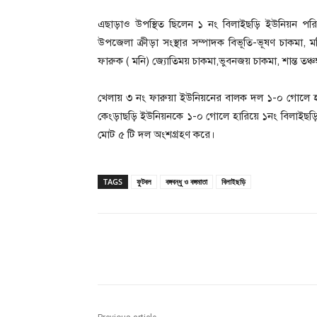
এছাড়াও উপস্থিত ছিলেন ১ নং বিলাইছড়ি ইউনিয়ন পরিষ
উপজেলা ক্রীড়া সংস্থার সম্পাদক বিভূতি-ভূষণ চাকমা, মহ
ফারুক ( মনি) জ্যোতিময় চাকমা,ভুবনজয় চাকমা, শান্ত তঞ্চঙ্গ্যা,
খেলায় ৩ নং ফারুয়া ইউনিয়নের বালক দল ১-০ গোলে 
কেংড়াছড়ি ইউনিয়নকে ১-০ গোলে হারিয়ে ১নং বিলাইছড়ি
মোট ৫ টি দল অংশগ্রহণ করে।
TAGS
ফুটবল
বঙ্গবন্ধু ও বঙ্গমাতা
বিলাইছড়ি
Share