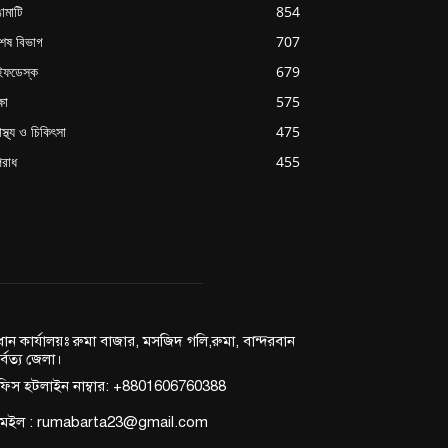
ামাটি
854
শেষ বিভাগ
707
ইফডেস্ক
679
্ষা
575
াস্থ্য ও চিকিৎসা
475
রাধ
455
রধান কার্যালয়ঃ রুমা বাজার, মসজিদ গলি,রুমা, বান্দরবান
র্বত্য জেলা।
িস হটলাইন নাম্বার: +8801606760388
মেইল : rumabarta23@gmail.com