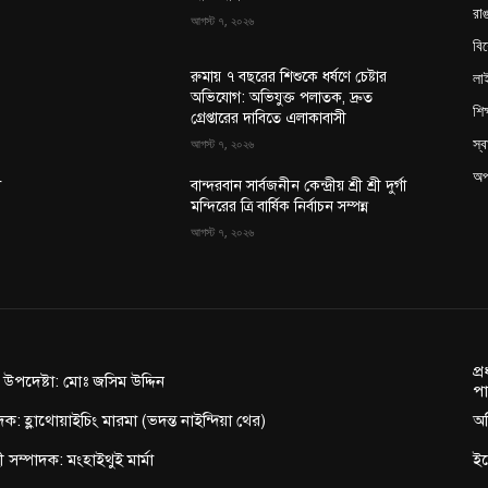
রাঙ
আগস্ট ৭, ২০২৬
বি
লা
রুমায় ৭ বছরের শিশুকে ধর্ষণে চেষ্টার
অভিযোগ: অভিযুক্ত পলাতক, দ্রুত
শিক
গ্রেপ্তারের দাবিতে এলাকাবাসী
স্ব
আগস্ট ৭, ২০২৬
অপ
া
বান্দরবান সার্বজনীন কেন্দ্রীয় শ্রী শ্রী দুর্গা
মন্দিরের ত্রি বার্ষিক নির্বাচন সম্পন্ন
আগস্ট ৭, ২০২৬
প্
ন উপদেষ্টা: মোঃ জসিম উদ্দিন
পা
দক: হ্লাথোয়াইচিং মারমা (ভদন্ত নাইন্দিয়া থের)
অফ
াহী সম্পাদক: মংহাইথুই মার্মা
ই