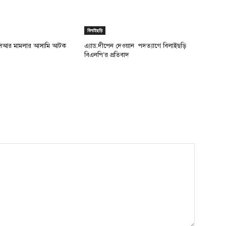
বিলাইছড়ি
সিআর মামলার আসামি আটক
এ্যাড.দীপেন দেওয়ান পদত্যাগে বিলাইছড়ি
বিএনপি’র প্রতিবাদ