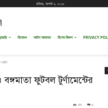
রবিবার, আগস্ট ৯, ২০২৬
ড়াছড়ি
বিনোদন
আইন আদালত
বিশেষ বিভাগ
PRIVACY POL
 অনুষ্ঠিত
 বঙ্গমাতা ফুটবল টুর্ণামেন্টের
191
0