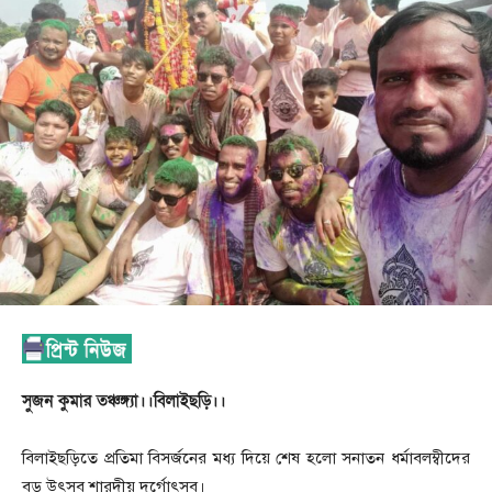
সুজন কুমার তঞ্চঙ্গ্যা।।বিলাইছড়ি।।
বিলাইছড়িতে প্রতিমা বিসর্জনের মধ্য দিয়ে শেষ হলো সনাতন ধর্মাবলম্বীদের
বড় উৎসব শারদীয় দূর্গোৎসব।