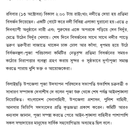
রবিবার (১৩ অক্টোবর) বিকাল ২:০০ টায় রাইংখ্যং নদীতে দেয়া হয় প্রতিমা
বিসর্জন দিয়েছেন। একটি বোটে করে নদী বিভিন্ন এলাকা ঘুরানো হয়।এতে ৫
দিনব্যাপী অনুষ্ঠানে নারী এবং পুরুষের একে অপরকে পড়িয়ে দেন সিদুঁর,
মেতে উঠেন সিদুঁর খেলায়। শেষ দিনে বিসর্জনের সাথে সাথে নদীর পাড়ে
তরুণ তরুণীরা বাজাতে থাকেন ঢাক ঢোল আর কাঁসা, ধূপময় হয়ে উঠে
বির্সজনস্থল।পুজা পরিচালনা কমিটির নেতৃবৃন্দ প্রতিমা বিসর্জনের সময়ও
কঠোর নিরাপত্তার ব্যবস্থা গ্রহণ করায় সুন্দর ও সুষ্ঠভাবে দুর্গাপূজা সমাপ্ত
করতে পারায় খুশি ভক্ত ও আয়োজকেরা।
বিলাইছড়ি উপজেলা পূজা উদযাপন পরিষদের সভাপতি শুভাশিষ চক্রবর্তী ও
সাধারণ সম্পাদক দেবাশীষ দে বলেন পূজা শুরু থেকে শেষ পর্যন্ত আইনশৃঙ্খলা
নিয়োজিত। বাংলাদেশ সেনাবাহিনী, উপজেলা প্রশাসন, পুলিশ বাহিনী,
আনসার ভিডিপি সদস্যদের প্রতি কৃতজ্ঞতা প্রকাশ করেন। কমিটি আরও
ধন্যবাদ জানান, পূজা সম্পন্ন করতে পেরে আইন-শৃঙ্খলা বাহিনীর পাশাপাশি
সকল সম্প্রদায়ের মানুষের সার্বিক সহযোগিতায় অব্যাহত ছিল বলে।