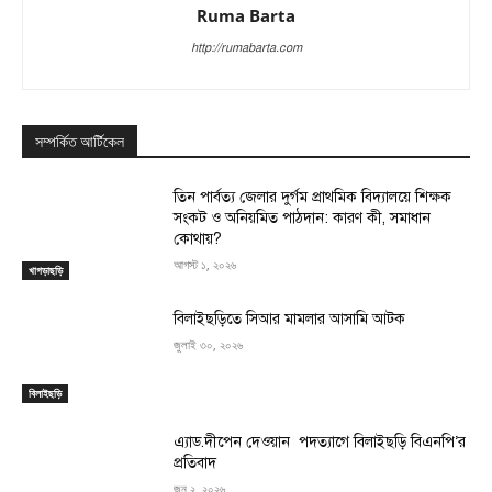
Ruma Barta
http://rumabarta.com
সম্পর্কিত আর্টিকেল
তিন পার্বত্য জেলার দুর্গম প্রাথমিক বিদ্যালয়ে শিক্ষক
সংকট ও অনিয়মিত পাঠদান: কারণ কী, সমাধান
কোথায়?
আগস্ট ১, ২০২৬
খাগড়াছড়ি
বিলাইছড়িতে সিআর মামলার আসামি আটক
জুলাই ৩০, ২০২৬
বিলাইছড়ি
এ্যাড.দীপেন দেওয়ান পদত্যাগে বিলাইছড়ি বিএনপি’র
প্রতিবাদ
জুন ২, ২০২৬