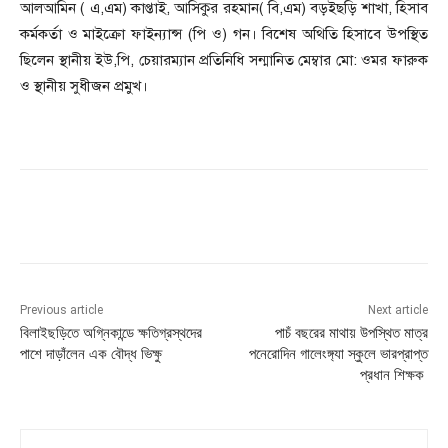
আলআমিন ( এ,এম) কাপ্তাই, আসিকুর রহমান( বি,এম) বড়ইছড়ি শাখা, হিসাব
কর্মকর্তা ও মাইক্রো ফাইন্যান্স (পি ও) গন। বিশেষ অথিতি হিসাবে উপস্থিত
ছিলেন স্থানীয় ইউ,পি, চেয়ারম্যান প্রতিনিধি সন্মানিত মেম্বার মো: ওমর ফারুক
ও স্থানীয় সুধীজন প্রমুখ।
Previous article
Next article
বিলাইছড়িতে অগ্নিকান্ডে ক্ষতিগ্রস্থদের
পাচঁ বছরের মাথায় উপস্থিত মাত্র
পাশে দাড়াঁলেন এক বৌদ্ধ ভিক্ষু
পনেরোদিন গালেংঙ্গ্যা স্কুলে ভারপ্রাপ্ত
প্রধান শিক্ষক