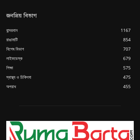
জনপ্রিয় বিভাগ
বান্দরবান
1167
রাঙামাটি
854
বিশেষ বিভাগ
707
লাইফডেস্ক
679
শিক্ষা
575
স্বাস্থ্য ও চিকিৎসা
475
অপরাধ
455