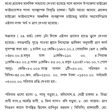
মধ্যে ব্র্যাকের মানবিক সাহায্যে দেওয়া হয়েছে বলে জানান উপজেলা মাইক্রো
ফাইন্যান্সের শাখা ব্যবস্থাপক বিভূতি চাকমা। তিনি আরো জানান, ব্রাকের
মাইক্রো ফাইন্যান্সের আঞ্চলিক ব্যবস্থাপক চাইমেপ্রু মার্মার সহযোগিতায়
এইসব নগদ অর্থ ও ত্রাণ দেওয়া হয়েছে।
শুক্রবার ( ২৯ মার্চ) বেলা ১টা দিকে এইসব তাদের হাতে তুলে দেওয়া
হয়েছে। বসতবাড়ি পুড়ে যাওয়া স্থানে নিন্মোক্ত তালিকা অনুযায়ী ত্রাণ কার্য
সুসম্পন্ন করা হয়। ১.চাউল ২৫ কেজি=১৬৮০.০০,২.সোয়াবিন তেল ২ কেজি
=৩৫০.০০,৩.মসুর ডাল ১কেজি=১১০. ০০, ৪.পিয়াজ
১কেজি=৯০.০০,৫.লবন ১কেজি= ৪৫.০০,৬.রসুন ২৫০গ্রা:=৬০.০০,৭.গোল
আলু২ কেজি=৮০.০০৮.লাক্স সাবান ১টি=৫০.০০, পরিবহন ও
বিবিধ=৩৫.০০,জন, প্রতি=২৫০০. ০০, নগদ টাকা =১৫০০.০০. সর্বমোট
=৪০০০.০০,পরিবার প্রতি দেওয়া হয়।
পরিবার গুলো হলো:-১. লাভু বড়ুয়া,২. মনিঘোষ,৩. নেত্রী চাকমা ৪. রিতা
রাণী দাস,৫.আরতি রাণী, ৬. রিনা দাস৭. রবি বড়ুয়া, ৮. মো: সাত্তার। ত্রাণ
বিতরণ কালে উপস্থিত ছিলেন হাবিবুর রহমান ( বিডিসি) রাঙ্গামাটি, মো: