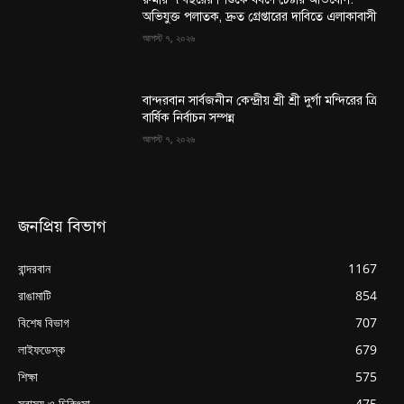
অভিযুক্ত পলাতক, দ্রুত গ্রেপ্তারের দাবিতে এলাকাবাসী
আগস্ট ৭, ২০২৬
বান্দরবান সার্বজনীন কেন্দ্রীয় শ্রী শ্রী দুর্গা মন্দিরের ত্রি
বার্ষিক নির্বাচন সম্পন্ন
আগস্ট ৭, ২০২৬
জনপ্রিয় বিভাগ
বান্দরবান
1167
রাঙামাটি
854
বিশেষ বিভাগ
707
লাইফডেস্ক
679
শিক্ষা
575
স্বাস্থ্য ও চিকিৎসা
475