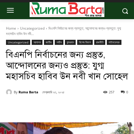
Home
Uncategorized
বিএনপি নির্বাচনের জন্য প্রস্তুত, আন্দোলনের জন্যও প্রস্তুত: যুগ্ম
মহাসচিব হাবিব উন নবী...
Uncategorized
আলাপন
জাতীয়
পর্যটন
বান্দরবান
বিশেষ বিভাগ
রাজনীতি
লাইফডেস্ক
বিএনপি নির্বাচনের জন্য প্রস্তুত,
আন্দোলনের জন্যও প্রস্তুত: যুগ্ম
মহাসচিব হাবিব উন নবী খান সোহেল
By
Ruma Barta
ফেব্রুয়ারি ২৩, ২০২৫
257
0