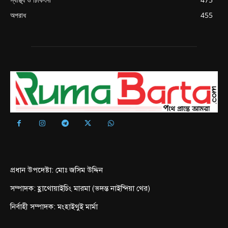
অপরাধ
455
প্রধান উপদেষ্টা: মোঃ জসিম উদ্দিন
সম্পাদক: হ্লাথোয়াইচিং মারমা (ভদন্ত নাইন্দিয়া থের)
নির্বাহী সম্পাদক: মংহাইথুই মার্মা