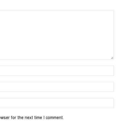
Name:*
Email:*
Website:
owser for the next time I comment.