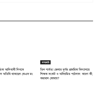
খাগড়াছড়ি
াতিক আদিবাসী দিবসে
তিন পার্বত্য জেলার দুর্গম প্রাথমিক বিদ্যালয়ে
রধান অতিথি থাকছেন কেএস মং
শিক্ষক সংকট ও অনিয়মিত পাঠদান: কারণ কী,
সমাধান কোথায়?