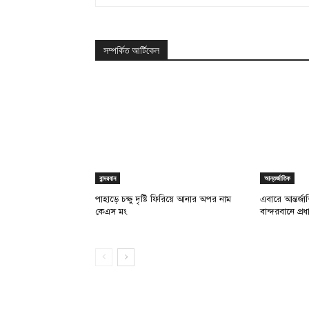
সম্পর্কিত আর্টিকেল
বান্দরবান
আন্তর্জাতিক
পাহাড়ে চক্ষু দৃষ্টি ফিরিয়ে আনার অপর নাম
এবারে আন্তর্জ
কেএস মং
বান্দরবানে প্