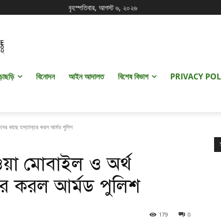
বৃহস্পতিবার, আগস্ট ৬, ২০২৬
ড়াছড়ি
বিনোদন
আইন আদালত
বিশেষ বিভাগ
PRIVACY POL
িকদের কাছে হস্তান্তর করল আর্মড পুলিশ
াওয়া মোবাইল ও অর্থ
্তর করল আর্মড পুলিশ
179
0