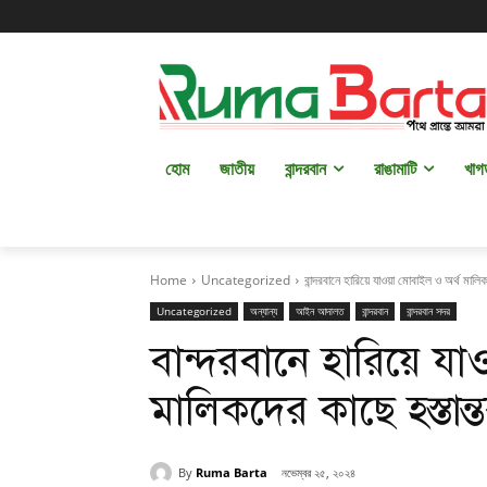
হোম
জাতীয়
বান্দরবান
রাঙামাটি
খাগ
Home
Uncategorized
বান্দরবানে হারিয়ে যাওয়া মোবাইল ও অর্থ মাল
Uncategorized
অন্যান্য
আইন আদালত
বান্দরবান
বান্দরবান সদর
বান্দরবানে হারিয়ে য
মালিকদের কাছে হস্তান
By
Ruma Barta
নভেম্বর ২৫, ২০২৪