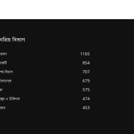
নপ্রিয় বিভাগ
্দরবান
1165
ামাটি
854
শেষ বিভাগ
707
ইফডেস্ক
679
্ষা
575
াস্থ্য ও চিকিৎসা
474
রাধ
453