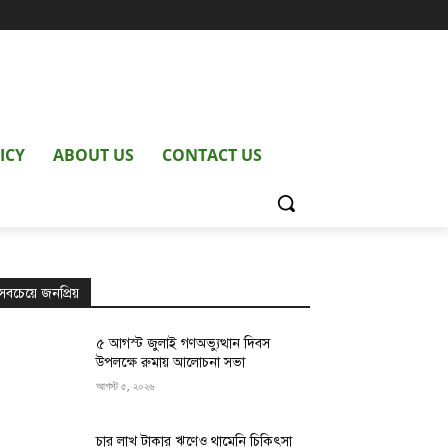
ICY
ABOUT US
CONTACT US
সবচেয়ে জনপ্রিয়
৫ আগস্ট জুলাই গণঅভ্যুত্থান দিবস
উপলক্ষে রুমায় আলোচনা সভা
আগস্ট ৫, ২০২৬
চার লাখ টাকার ঋণেও থামেনি চিকিৎসা