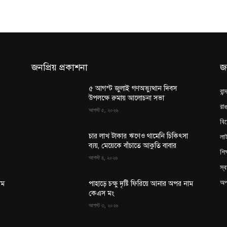
জনপ্রিয় প্রকাশনা
জ
৫ আগস্ট জুলাই গণঅভ্যুত্থান দিবস
বান
উপলক্ষে রুমায় আলোচনা সভা
রাঙ
আগস্ট ৫, ২০২৬
বি
লা
চার লাখ টাকার ঋণেও থামেনি চিকিৎসা
ব্যয়, মেয়েকে বাঁচাতে আকুতি বাবার
শিক
আগস্ট ৪, ২০২৬
স্ব
অপ
াম
পাহাড়ে চক্ষু দৃষ্টি ফিরিয়ে আনার অপর নাম
কেএস মং
আগস্ট ৩, ২০২৬