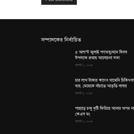
সম্পাদকের নির্বাচিত
৫ আগস্ট জুলাই গণঅভ্যুত্থান দিবস
উপলক্ষে রুমায় আলোচনা সভা
আগস্ট ৫, ২০২৬
চার লাখ টাকার ঋণেও থামেনি চিকিৎসা
ব্যয়, মেয়েকে বাঁচাতে আকুতি বাবার
আগস্ট ৪, ২০২৬
পাহাড়ে চক্ষু দৃষ্টি ফিরিয়ে আনার অপর ন
কেএস মং
আগস্ট ৩, ২০২৬