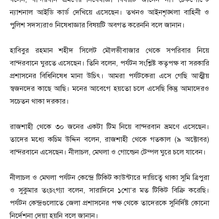
ন্যাশনাল আইডি কার্ড দেখিয়ে এসেছেন। তখনও আইনশৃঙ্খলা বাহিনী ও
পুলিশ সদস্যরাও নিষেধাজ্ঞার বিষয়টি অবগত করেননি বলে জানান।
হাবিবুর রহমান শহীদ সিলেট মৌলভীবাজার থেকে সপরিবার নিয়ে
বান্দরবানে ঘুরতে এসেছেন। তিনি বলেন, পর্যটন সংশ্লিষ্ট কতৃপক্ষ বা সরকারি
প্রশাসনের বিধিনিষেধ মানা উচিৎ। আমরা পর্যটকেরা এসে গেছি আত্মীয়
স্বজনদের কাছে আছি। মনের আবেগে হয়তো চলে এসেছি কিন্তু আমাদেরও
সচেতন থাকা দরকার।
রাজশাহী থেকে ৩০ জনের একটা টিম নিয়ে বান্দরবান ভ্রমণে এসেছেন।
তাদের মধ্যে কচিম উদ্দিন বলেন, রাজশাহী থেকে গতকাল (৯ অক্টোবর)
বান্দরবানে এসেছেন। নীলাচল, মেঘলা ও গোল্ডেন টেম্পল ঘুরে চলে যাবেন।
নীলাচল ও মেঘলা পর্যটন কেন্দ্রে টিকিট কাউন্টারে দায়িত্বে থাকা সুমি ত্রিপুরা
ও সুকুমার তংচংগ্যা বলেন, সারাদিনে ১শো’র মত টিকিট বিক্রি করেছি।
পর্যটন কেন্দ্রগুলোতে জেলা প্রশাসনের পক্ষ থেকে তাদেরকে সুনির্দিষ্ট কোনো
নির্দেশনা দেয়া হয়নি বলে জানান।