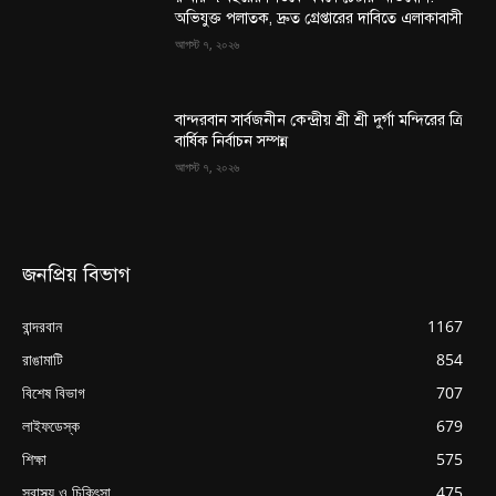
অভিযুক্ত পলাতক, দ্রুত গ্রেপ্তারের দাবিতে এলাকাবাসী
আগস্ট ৭, ২০২৬
বান্দরবান সার্বজনীন কেন্দ্রীয় শ্রী শ্রী দুর্গা মন্দিরের ত্রি
বার্ষিক নির্বাচন সম্পন্ন
আগস্ট ৭, ২০২৬
জনপ্রিয় বিভাগ
বান্দরবান
1167
রাঙামাটি
854
বিশেষ বিভাগ
707
লাইফডেস্ক
679
শিক্ষা
575
স্বাস্থ্য ও চিকিৎসা
475