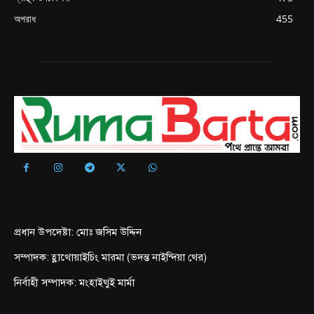
অপরাধ
455
প্রধান উপদেষ্টা: মোঃ জসিম উদ্দিন
সম্পাদক: হ্লাথোয়াইচিং মারমা (ভদন্ত নাইন্দিয়া থের)
নির্বাহী সম্পাদক: মংহাইথুই মার্মা