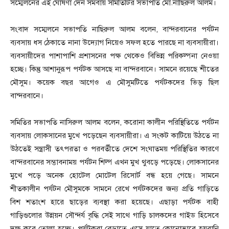
সম্মেলনের এই ঘোষণা দেন সমবায় সমিতিটির সভাপতি মো.নাছিরুল আলম।
সংবাদ সম্মেলনে সভাপতি নাছিরুল আলম বলেন, বান্দরবানের পর্যটন
ব্যবসায় ধস ঠেকাতে নানা উদ্যোগ নিয়েও সফল হতে পারছে না ব্যবসায়ীরা।
ব্যবসায়ীদের পাশাপাশি প্রশাসনের পক্ষ থেকেও বিভিন্ন পরিকল্পনা নেওয়া
হচ্ছে। কিন্তু আশানুরূপ পর্যটক আসছে না বান্দরবানে। সামনে রয়েছে শীতের
মৌসুম। কয়েক বছর আগেও এ মৌসুমটিতে পর্যটকদের ভিড় ছিল
বান্দরবানে।
সমিতির সভাপতি নাসিরুল আলম বলেন, করোনা কালীন পরিস্থিতিতে পর্যটন
ব্যবসায় লোকসানের মুখে পড়েছেন ব্যবসায়ীরা। এ সংকট কাটিয়ে উঠতে না
উঠতেই সন্ত্রাসী তৎপরতা ও পরবর্তীতে দেশে সংঘাতময় পরিস্থিতির কারণে
বান্দরবানের সম্ভাবনাময় পর্যটন শিল্প এখন মুখ থুবড়ে পড়েছে। লোকসানের
মুখে পড়ে অনেক হোটেল মোটেল রিসোর্ট বন্ধ হয়ে গেছে। সামনে
শীতকালীন পর্যটন মৌসুমকে সামনে রেখে পর্যটকদের জন্য প্রতি গাড়িতে
বিশ শতাংশ হারে ছাড়ের ব্যবস্থা করা হয়েছে। এছাড়া পর্যটক বাহী
গাড়িগুলোর উন্নয়ন সৌন্দর্য বৃদ্ধি সেই সাথে গাড়ি চালকদের গাইড হিসেবে
দক্ষ করে তোলা হচ্ছে। পর্যটকরা বেড়াতে এসে যাতে কোনোভাবে হয়রানি