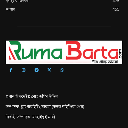
স্বাস্থ্য ও চিকিৎসা
475
অপরাধ
455
প্রধান উপদেষ্টা: মোঃ জসিম উদ্দিন
সম্পাদক: হ্লাথোয়াইচিং মারমা (ভদন্ত নাইন্দিয়া থের)
নির্বাহী সম্পাদক: মংহাইথুই মার্মা