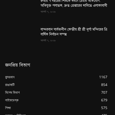
রুমায় ৭ বছরের শিশুকে ধর্ষণে চেষ্টার অভিযোগ:
অভিযুক্ত পলাতক, দ্রুত গ্রেপ্তারের দাবিতে এলাকাবাসী
আগস্ট ৭, ২০২৬
বান্দরবান সার্বজনীন কেন্দ্রীয় শ্রী শ্রী দুর্গা মন্দিরের ত্রি
বার্ষিক নির্বাচন সম্পন্ন
আগস্ট ৭, ২০২৬
জনপ্রিয় বিভাগ
বান্দরবান
1167
রাঙামাটি
854
বিশেষ বিভাগ
707
লাইফডেস্ক
679
শিক্ষা
575