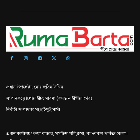
প্রধান উপদেষ্টা: মোঃ জসিম উদ্দিন
সম্পাদক: হ্লাথোয়াইচিং মারমা (ভদন্ত নাইন্দিয়া থের)
নির্বাহী সম্পাদক: মংহাইথুই মার্মা
প্রধান কার্যালয়ঃ রুমা বাজার, মসজিদ গলি,রুমা, বান্দরবান পার্বত্য জেলা।