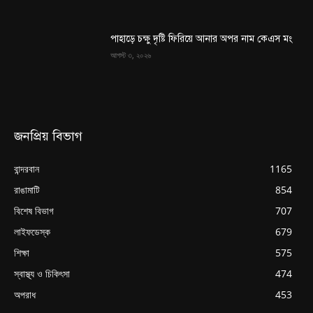
পাহাড়ে চক্ষু দৃষ্টি ফিরিয়ে আনার অপর নাম কেএস মং
আগস্ট ৩, ২০২৬
জনপ্রিয় বিভাগ
বান্দরবান
1165
রাঙামাটি
854
বিশেষ বিভাগ
707
লাইফডেস্ক
679
শিক্ষা
575
স্বাস্থ্য ও চিকিৎসা
474
অপরাধ
453