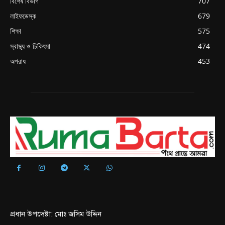
বিশেষ বিভাগ
707
লাইফডেস্ক
679
শিক্ষা
575
স্বাস্থ্য ও চিকিৎসা
474
অপরাধ
453
প্রধান উপদেষ্টা: মোঃ জসিম উদ্দিন