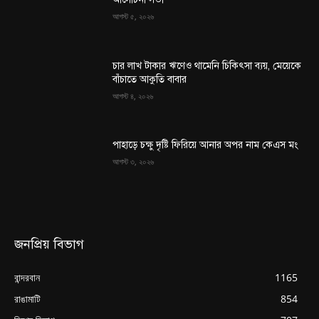
আগস্ট ৫, ২০২৬
চার লাখ টাকার ঋণেও থামেনি চিকিৎসা ব্যয়, মেয়েকে
বাঁচাতে আকুতি বাবার
আগস্ট ৪, ২০২৬
পাহাড়ে চক্ষু দৃষ্টি ফিরিয়ে আনার অপর নাম কেএস মং
আগস্ট ৩, ২০২৬
জনপ্রিয় বিভাগ
বান্দরবান
1165
রাঙামাটি
854