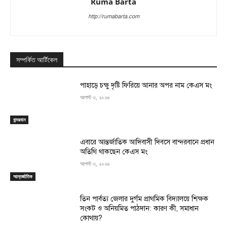
Ruma Barta
http://rumabarta.com
সম্পর্কিত আর্টিকেল
পাহাড়ে চক্ষু দৃষ্টি ফিরিয়ে আনার অপর নাম কেএস মং
আগস্ট ৩, ২০২৬
বান্দরবান
এবারে আন্তর্জাতিক আদিবাসী দিবসে বান্দরবানে প্রধান
অতিথি থাকছেন কেএস মং
আগস্ট ৩, ২০২৬
আন্তর্জাতিক
তিন পার্বত্য জেলার দুর্গম প্রাথমিক বিদ্যালয়ে শিক্ষক
সংকট ও অনিয়মিত পাঠদান: কারণ কী, সমাধান
কোথায়?