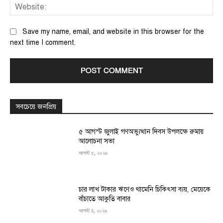
We
Save my name, email, and website in this browser for the
next time I comment.
সবচেয়ে জনপ্রিয়
৫ আগস্ট জুলাই গণঅভ্যুত্থান দিবস উপলক্ষে রুমায়
আলোচনা সভা
আগস্ট ৫, ২০২৬
চার লাখ টাকার ঋণেও থামেনি চিকিৎসা ব্যয়, মেয়েকে
বাঁচাতে আকুতি বাবার
আগস্ট ৪, ২০২৬