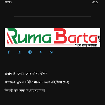
অপরাধ
455
প্রধান উপদেষ্টা: মোঃ জসিম উদ্দিন
সম্পাদক: হ্লাথোয়াইচিং মারমা (ভদন্ত নাইন্দিয়া থের)
নির্বাহী সম্পাদক: মংহাইথুই মার্মা