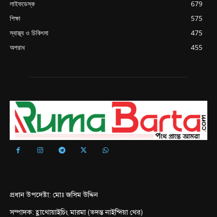
লাইফডেস্ক
679
শিক্ষা
575
স্বাস্থ্য ও চিকিৎসা
475
অপরাধ
455
প্রধান উপদেষ্টা: মোঃ জসিম উদ্দিন
সম্পাদক: হ্লাথোয়াইচিং মারমা (ভদন্ত নাইন্দিয়া থের)