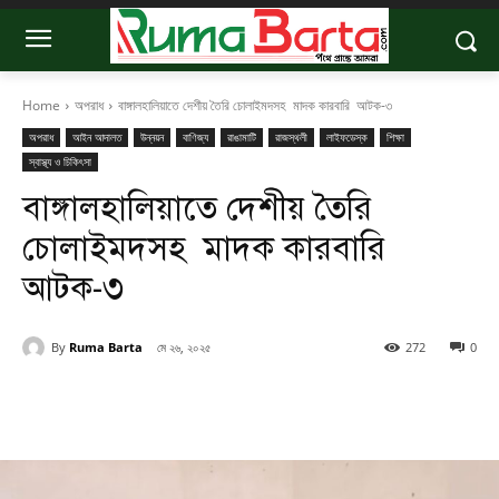
Home
অপরাধ
বাঙ্গালহালিয়াতে দেশীয় তৈরি চোলাইমদসহ মাদক কারবারি আটক-৩
অপরাধ
আইন আদালত
উন্নয়ন
বাণিজ্য
রাঙামাটি
রাজস্থলী
লাইফডেস্ক
শিক্ষা
স্বাস্থ্য ও চিকিৎসা
বাঙ্গালহালিয়াতে দেশীয় তৈরি
চোলাইমদসহ মাদক কারবারি
আটক-৩
By
Ruma Barta
মে ২৬, ২০২৫
272
0