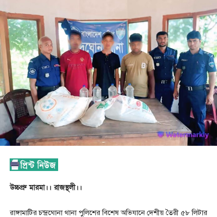
উচ্চপ্রু মারমা।। রাজস্থলী।।
রাঙ্গামাটির চন্দ্রঘোনা থানা পুলিশের বিশেষ অভিযানে দেশীয় তৈরী ৫৮ লিটার