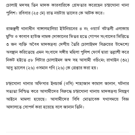
চোলাই মদসহ তিন মাদক কারবারিকে গ্রেফতার করেছেন চন্দ্রঘোনা থানা
পুলিশ। রবিবার (২৫ মে) রাত নয়টায় তাদের কে আটক করে।
রাজস্থলী থানাধীন বাঙ্গালহালিয়া ইউনিয়নের ৪ নং ওয়ার্ড বটতলী এলাকায়
মুন্ডি ও কাবাব হাউজ নামক দোকানের ভিতর হতে গোপন সংবাদের ভিত্তিতে
৩ জন ব্যক্তি অবৈধ মাদকদ্রব্য দেশীয় তৈরি চোলাইমদ বিক্রয়ের উদ্দেশ্যে
অবস্থান করিতেছে এমন সংবাদে সঙ্গীয় মহিলা পুলিশ ফোর্স দ্বারা তল্লাশী করে
নিকট হইতে ৫৮ লিটার চোলাইমদ জব্দ সহ আসামী ওচিংমং রাখাইন (৩২)
আবু তালেব (২৬) ওসমান গণি (২৬) কে গ্রেপ্তার করা হয়।
চন্দ্রঘোনা থানার অফিসার ইনচার্জ (ওসি) শাহাজান কামাল জানান, ঘটনার
সত্যতা নিশ্চিত করে আসামীদের বিরুদ্ধে চন্দ্রঘোনা থানায় মাদকদ্রব্য নিয়ন্ত্রণ
আইনে মামলা হয়েছে। আসামীদের বিধি মোতাবেক যথাসময়ে বিজ্ঞ
আদালতে সোপর্দ করা হয়েছে বলে জানান তিনি।