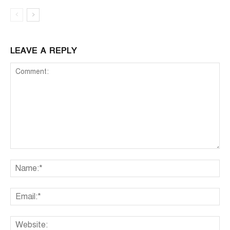
LEAVE A REPLY
Comment:
Na
Ema
We