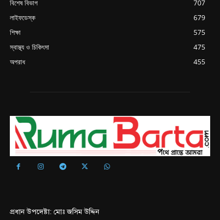
বিশেষ বিভাগ
707
লাইফডেস্ক
679
শিক্ষা
575
স্বাস্থ্য ও চিকিৎসা
475
অপরাধ
455
প্রধান উপদেষ্টা: মোঃ জসিম উদ্দিন