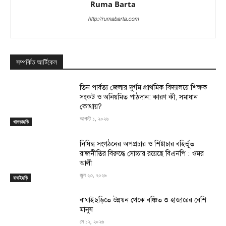
Ruma Barta
http://rumabarta.com
সম্পর্কিত আর্টিকেল
তিন পার্বত্য জেলার দুর্গম প্রাথমিক বিদ্যালয়ে শিক্ষক
সংকট ও অনিয়মিত পাঠদান: কারণ কী, সমাধান
কোথায়?
আগস্ট ১, ২০২৬
খাগড়াছড়ি
নিষিদ্ধ সংগঠনের অপপ্রচার ও শিষ্টাচার বহির্ভূত
রাজনীতির বিরুদ্ধে সোচ্চার রয়েছে বিএনপি : ওমর
আলী
জুন ২৩, ২০২৬
বাঘাইছড়ি
বাঘাইছড়িতে উন্নয়ন থেকে বঞ্চিত ৩ হাজারের বেশি
মানুষ
মে ১২, ২০২৬