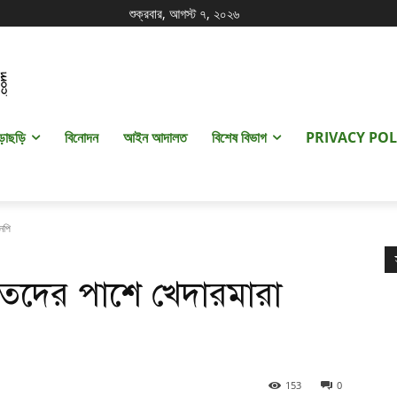
শুক্রবার, আগস্ট ৭, ২০২৬
ড়াছড়ি
বিনোদন
আইন আদালত
বিশেষ বিভাগ
PRIVACY POL
নপি
্গতদের পাশে খেদারমারা
153
0