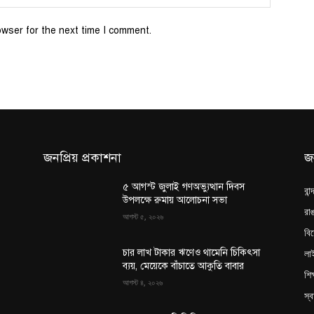
owser for the next time I comment.
জনপ্রিয় প্রকাশনা
জ
৫ আগস্ট জুলাই গণঅভ্যুত্থান দিবস
বান
উপলক্ষে রুমায় আলোচনা সভা
রাঙ
আগস্ট ৫, ২০২৬
বি
লা
চার লাখ টাকার ঋণেও থামেনি চিকিৎসা
ব্যয়, মেয়েকে বাঁচাতে আকুতি বাবার
শিক
আগস্ট ৪, ২০২৬
স্ব