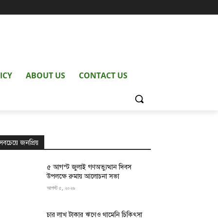
ICY
ABOUT US
CONTACT US
সবচেয়ে জনপ্রিয়
৫ আগস্ট জুলাই গণঅভ্যুত্থান দিবস
উপলক্ষে রুমায় আলোচনা সভা
আগস্ট ৫, ২০২৬
চার লাখ টাকার ঋণেও থামেনি চিকিৎসা