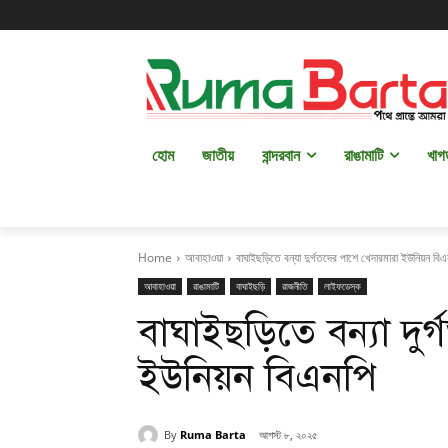
হোম
জাতীয়
বান্দরবান
রাঙামাটি
খাগ
Home
আবাহাওয়া
বাঘাইছড়িতে বন্যা দুর্গতদের পাশে খেদারমারা ইউনিয়ন বিএ
আবাহাওয়া
রাঙামাটি
বাঘাইছড়ি
রাজনীতি
লাইফডেস্ক
বাঘাইছড়িতে বন্যা দুর
ইউনিয়ন বিএনপি
By
Ruma Barta
আগস্ট ৮, ২০২৫