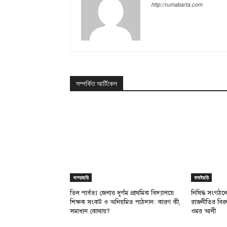
http://rumabarta.com
সম্পর্কিত আর্টিকেল
খাগড়াছড়ি
বাঘাইছড়ি
তিন পার্বত্য জেলার দুর্গম প্রাথমিক বিদ্যালয়ে
নিষিদ্ধ সংগঠনে
শিক্ষক সংকট ও অনিয়মিত পাঠদান: কারণ কী,
রাজনীতির বিরু
সমাধান কোথায়?
ওমর আলী