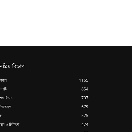
নপ্রিয় বিভাগ
্দরবান
1165
ামাটি
854
শেষ বিভাগ
707
ইফডেস্ক
679
্ষা
575
াস্থ্য ও চিকিৎসা
474