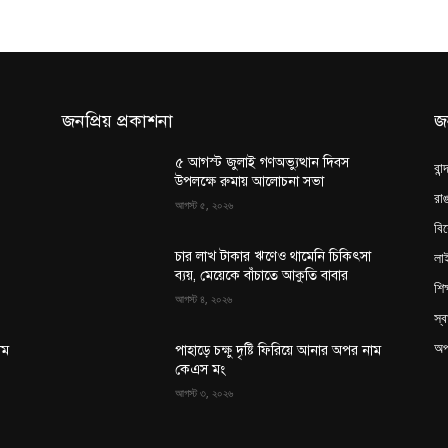
জনপ্রিয় প্রকাশনা
জ
৫ আগস্ট জুলাই গণঅভ্যুত্থান দিবস
বান
উপলক্ষে রুমায় আলোচনা সভা
রাঙ
আগস্ট ৫, ২০২৬
বি
লা
চার লাখ টাকার ঋণেও থামেনি চিকিৎসা
ব্যয়, মেয়েকে বাঁচাতে আকুতি বাবার
শিক
আগস্ট ৪, ২০২৬
স্ব
অপ
াম
পাহাড়ে চক্ষু দৃষ্টি ফিরিয়ে আনার অপর নাম
কেএস মং
আগস্ট ৩, ২০২৬