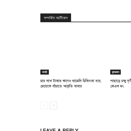
সম্পর্কিত আর্টিকেল
থানচি
বান্দরবান
চার লাখ টাকার ঋণেও থামেনি চিকিৎসা ব্যয়,
পাহাড়ে চক্ষু দ
মেয়েকে বাঁচাতে আকুতি বাবার
কেএস মং
LEAVE A REPLY