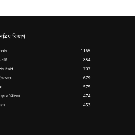
নপ্রিয় বিভাগ
্দরবান
1165
ামাটি
854
শেষ বিভাগ
707
ইফডেস্ক
679
্ষা
575
াস্থ্য ও চিকিৎসা
474
রাধ
453