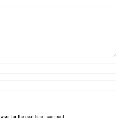
Name:*
Email:*
Website:
owser for the next time I comment.