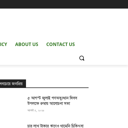
ICY
ABOUT US
CONTACT US
সবচেয়ে জনপ্রিয়
৫ আগস্ট জুলাই গণঅভ্যুত্থান দিবস
উপলক্ষে রুমায় আলোচনা সভা
আগস্ট ৫, ২০২৬
চার লাখ টাকার ঋণেও থামেনি চিকিৎসা