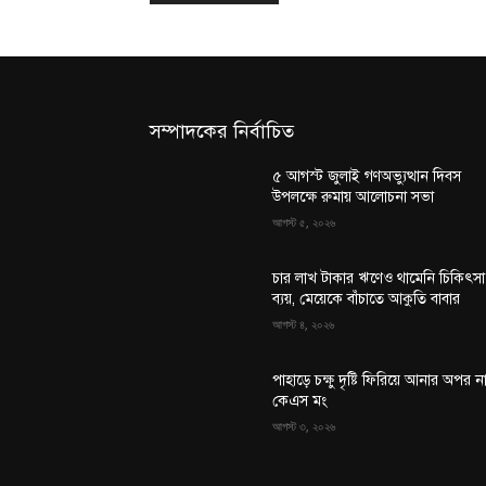
সম্পাদকের নির্বাচিত
৫ আগস্ট জুলাই গণঅভ্যুত্থান দিবস
উপলক্ষে রুমায় আলোচনা সভা
আগস্ট ৫, ২০২৬
চার লাখ টাকার ঋণেও থামেনি চিকিৎসা
ব্যয়, মেয়েকে বাঁচাতে আকুতি বাবার
আগস্ট ৪, ২০২৬
পাহাড়ে চক্ষু দৃষ্টি ফিরিয়ে আনার অপর ন
কেএস মং
আগস্ট ৩, ২০২৬