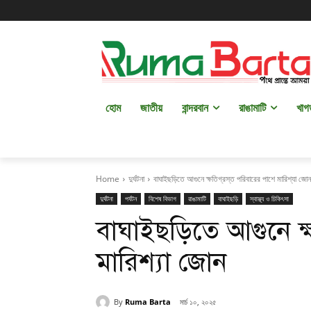
হোম
জাতীয়
বান্দরবান
রাঙামাটি
খাগ
Home
দুর্ঘটনা
বাঘাইছড়িতে আগুনে ক্ষতিগ্রস্ত পরিবারের পাশে মারিশ্যা জোন
দুর্ঘটনা
পর্যটন
বিশেষ বিভাগ
রাঙামাটি
বাঘাইছড়ি
স্বাস্থ্য ও চিকিৎসা
বাঘাইছড়িতে আগুনে ক্ষ
মারিশ্যা জোন
By
Ruma Barta
মার্চ ১০, ২০২৫