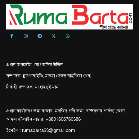
প্রধান উপদেষ্টা: মোঃ জসিম উদ্দিন
সম্পাদক: হ্লাথোয়াইচিং মারমা (ভদন্ত নাইন্দিয়া থের)
নির্বাহী সম্পাদক: মংহাইথুই মার্মা
প্রধান কার্যালয়ঃ রুমা বাজার, মসজিদ গলি,রুমা, বান্দরবান পার্বত্য জেলা।
অফিস হটলাইন নাম্বার: +8801606760388
ইমেইল : rumabarta23@gmail.com