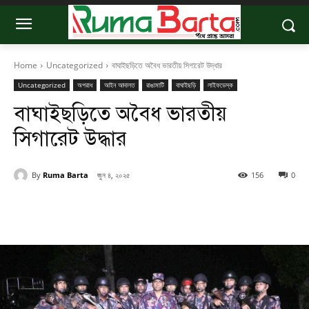
Home
Uncategorized
বাঘাইছড়িতে অবৈধ ভারতীয় সিগারেট উদ্ধার
Uncategorized
অপরাধ
আইন আদালত
রাঙামাটি
বাঘাইছড়ি
লাইফডেস্ক
বাঘাইছড়িতে অবৈধ ভারতীয়
সিগারেট উদ্ধার
By
Ruma Barta
জুন ৪, ২০২৫
156
0