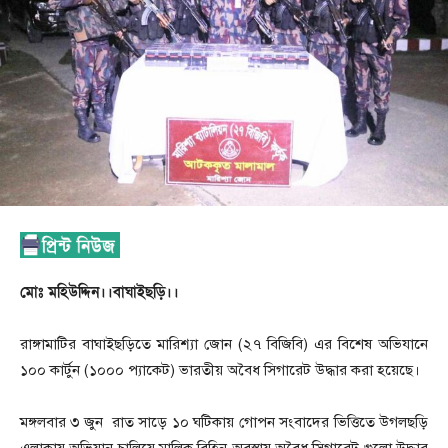
মোঃ মহিউদ্দিন।।বাঘাইছড়ি।।
রাঙ্গামাটির বাঘাইছড়িতে মারিশ্যা জোন (২৭ বিজিবি) এর বিশেষ অভিযানে
১০০ কার্টুন (১০০০ প্যাকেট) ভারতীয় অবৈধ সিগারেট উদ্ধার করা হয়েছে।
মঙ্গলবার ৩ জুন রাত সাড়ে ১০ ঘটিকায় গোপন সংবাদের ভিত্তিতে উগলছড়ি
এলাকায় অভিযান চালিয়ে মালিক বিহিন অবস্থায় অবৈধ সিগারেট গুলো উদ্ধার