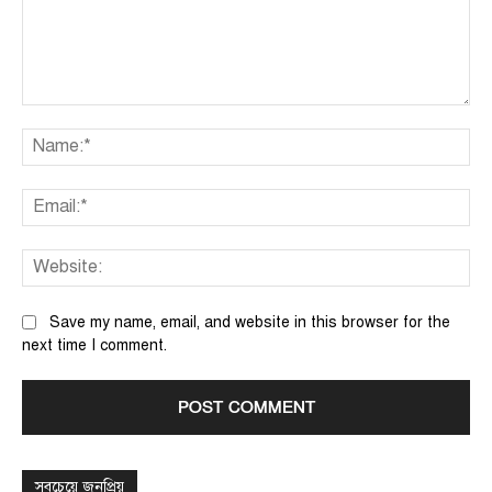
Comment:
Na
Ema
We
Save my name, email, and website in this browser for the
next time I comment.
সবচেয়ে জনপ্রিয়