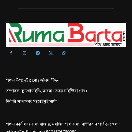
প্রধান উপদেষ্টা: মোঃ জসিম উদ্দিন
সম্পাদক: হ্লাথোয়াইচিং মারমা (ভদন্ত নাইন্দিয়া থের)
নির্বাহী সম্পাদক: মংহাইথুই মার্মা
প্রধান কার্যালয়ঃ রুমা বাজার, মসজিদ গলি,রুমা, বান্দরবান পার্বত্য জেলা।
অফিস হটলাইন নাম্বার: +8801606760388