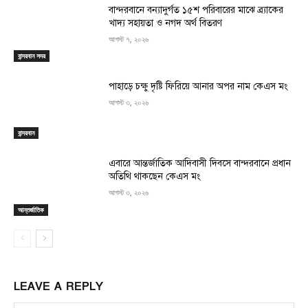
বান্দরবানে বন্যাদুর্গত ১৫শ পরিবারের মাঝে ব্র্যাকের
খাদ্য সহায়তা ও নগদ অর্থ বিতরণ
আগস্ট ৭, ২০২৬
বান্দরবান সদর
পাহাড়ে চক্ষু দৃষ্টি ফিরিয়ে আনার অপর নাম কেএস মং
আগস্ট ৩, ২০২৬
বান্দরবান
এবারে আন্তর্জাতিক আদিবাসী দিবসে বান্দরবানে প্রধান
অতিথি থাকছেন কেএস মং
আগস্ট ৩, ২০২৬
আন্তর্জাতিক
LEAVE A REPLY