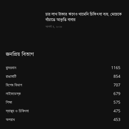
চার লাখ টাকার ঋণেও থামেনি চিকিৎসা ব্যয়, মেয়েকে
বাঁচাতে আকুতি বাবার
আগস্ট ৪, ২০২৬
জনপ্রিয় বিভাগ
বান্দরবান
1165
রাঙামাটি
854
বিশেষ বিভাগ
707
লাইফডেস্ক
679
শিক্ষা
575
স্বাস্থ্য ও চিকিৎসা
475
অপরাধ
453