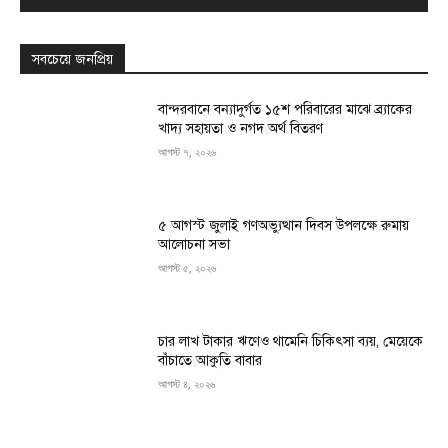
সবচেয়ে জনপ্রিয়
বান্দরবানে বন্যাদুর্গত ১৫শ পরিবারের মাঝে ব্র্যাকের
খাদ্য সহায়তা ও নগদ অর্থ বিতরণ
আগস্ট ৭, ২০২৬
৫ আগস্ট জুলাই গণঅভ্যুত্থান দিবস উপলক্ষে রুমায়
আলোচনা সভা
আগস্ট ৫, ২০২৬
চার লাখ টাকার ঋণেও থামেনি চিকিৎসা ব্যয়, মেয়েকে
বাঁচাতে আকুতি বাবার
আগস্ট ৪, ২০২৬