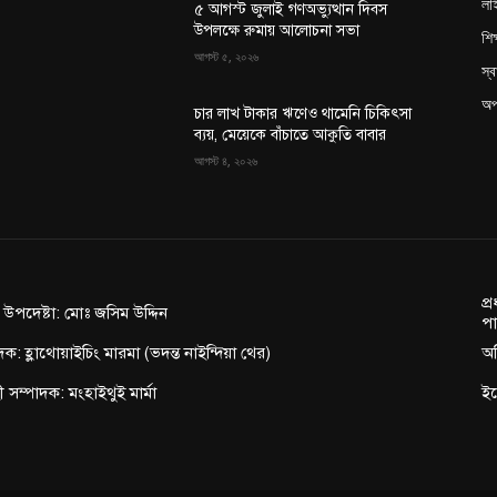
লা
৫ আগস্ট জুলাই গণঅভ্যুত্থান দিবস
উপলক্ষে রুমায় আলোচনা সভা
শিক
আগস্ট ৫, ২০২৬
স্ব
অপ
চার লাখ টাকার ঋণেও থামেনি চিকিৎসা
ব্যয়, মেয়েকে বাঁচাতে আকুতি বাবার
আগস্ট ৪, ২০২৬
প্
ন উপদেষ্টা: মোঃ জসিম উদ্দিন
পা
দক: হ্লাথোয়াইচিং মারমা (ভদন্ত নাইন্দিয়া থের)
অফ
াহী সম্পাদক: মংহাইথুই মার্মা
ই