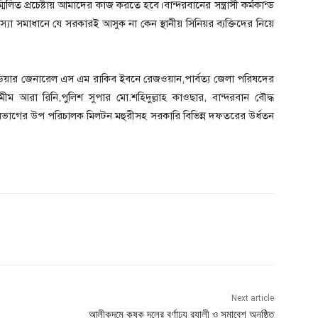
 প্রচেষ্টায় আমাদের কাজ করতে হবে।বান্দরবানের সন্ত্রাসী কর্মকান্ড
্যা সমাধানে যে সরকারই আসুক না কেন স্থানীয় সিনিয়র ব্যক্তিদের নিয়ে
িগেডিয়ার জেনারেল এস এম রাকিব ইবনে রেজওয়ান,পার্বত্য জেলা পরিষদের
মীম আরা রিনি,পুলিশ সুপার মো.শহিদুল্লাহ কাওছার, বান্দরবান বৌদ্ধ
াগের উপ পরিচালক মিলটন মহুরীসহ সরকারি বিভিন্ন দফতরের উর্ধতন
Next article
আলীকদমে কৃষক দলের বর্ণাঢ্য র‍্যালী ও সমাবেশ অনুষ্ঠিত