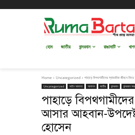
হোম
জাতীয়
বান্দরবান
রাঙামাটি
খাগ
Home
Uncategorized
পাহাড়ে বিপথগামীদের স্বাভাবিক জীবনে ফির
Uncategorized
আইন আদালত
আলাপন
জাতীয়
বান্দরবান
বান্দরবান সদ
পাহাড়ে বিপথগামীদের 
আসার আহবান-উপদেষ্
হোসেন