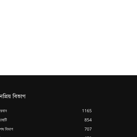
নপ্রিয় বিভাগ
্দরবান
1165
ামাটি
854
শেষ বিভাগ
707