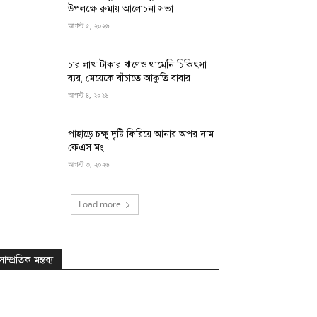
উপলক্ষে রুমায় আলোচনা সভা
আগস্ট ৫, ২০২৬
চার লাখ টাকার ঋণেও থামেনি চিকিৎসা
ব্যয়, মেয়েকে বাঁচাতে আকুতি বাবার
আগস্ট ৪, ২০২৬
পাহাড়ে চক্ষু দৃষ্টি ফিরিয়ে আনার অপর নাম
কেএস মং
আগস্ট ৩, ২০২৬
Load more
সাম্প্রতিক মন্তব্য