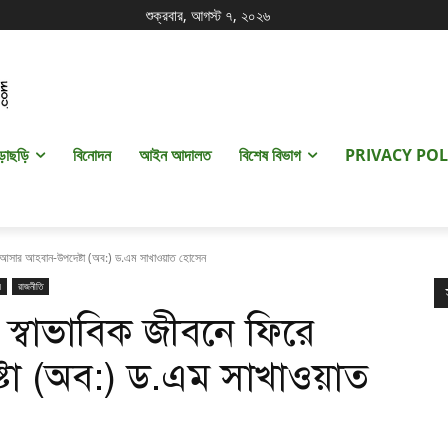
শুক্রবার, আগস্ট ৭, ২০২৬
ড়াছড়ি
বিনোদন
আইন আদালত
বিশেষ বিভাগ
PRIVACY POL
ে আসার আহবান-উপদেষ্টা (অব:) ড.এম সাখাওয়াত হোসেন
র
রাজনীতি
স্বাভাবিক জীবনে ফিরে
টা (অব:) ড.এম সাখাওয়াত