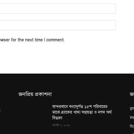
Email:*
Website:
owser for the next time I comment.
জনপ্রিয় প্রকাশনা
জ
বান্দরবানে বন্যাদুর্গত ১৫শ পরিবারের
বান
থ
মাঝে ব্র্যাকের খাদ্য সহায়তা ও নগদ অর্থ
রাঙ
বিতরণ
আগস্ট ৭, ২০২৬
বি