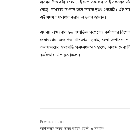
এসময় উপদেষ্টা বলেন,এই দেশ সকলের তাই সকলের সম্মিলিত
বেড়ে যাওয়ায় সংবাদ শুনে অত্যন্ত দুঃখ পেয়েছি। এই সমস
এই সমস্যা সমাধান করার আহবান জানান।
এসময় বান্দরবান ৬৯ পদাতিক বিগ্রেডের কর্মান্ডার ব্র
চেয়ারম্যান অধ্যাপক থানজামা লুসাই,জেলা প্রশাসক শা
অনাথালয়ের সভাপতি পঞঞানন্দ মহাথের সমাজ সেবা বিভ
কর্মকর্তারা উপস্থিত ছিলেন।
Share
Previous article
আলীকদমে কৃষক দলের বর্ণাঢ্য র‍্যালী ও সমাবেশ