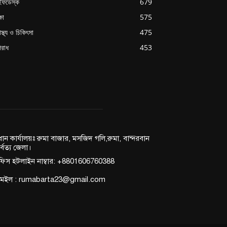
ইফডেস্ক
679
্ষা
575
াস্থ্য ও চিকিৎসা
475
রাধ
453
রধান কার্যালয়ঃ রুমা বাজার, মসজিদ গলি,রুমা, বান্দরবান
র্বত্য জেলা।
িস হটলাইন নাম্বার: +8801606760388
মেইল : rumabarta23@gmail.com