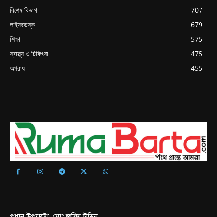
বিশেষ বিভাগ
707
লাইফডেস্ক
679
শিক্ষা
575
স্বাস্থ্য ও চিকিৎসা
475
অপরাধ
455
প্রধান উপদেষ্টা: মোঃ জসিম উদ্দিন