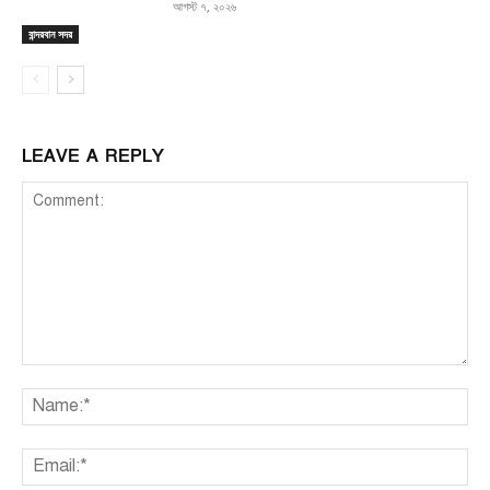
আগস্ট ৭, ২০২৬
বান্দরবান সদর
LEAVE A REPLY
Comment:
Na
Ema