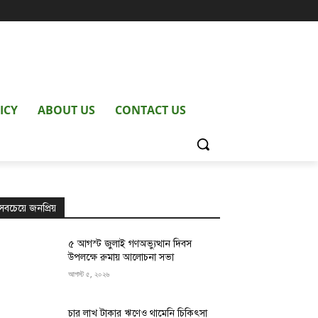
ICY
ABOUT US
CONTACT US
সবচেয়ে জনপ্রিয়
৫ আগস্ট জুলাই গণঅভ্যুত্থান দিবস
উপলক্ষে রুমায় আলোচনা সভা
আগস্ট ৫, ২০২৬
চার লাখ টাকার ঋণেও থামেনি চিকিৎসা