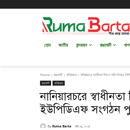
হোম
জাতীয়
বান্দরবান
রাঙামাটি
খাগ
Home
রাঙামাটি
নানিয়ারচর
নানিয়ারচরে স্বাধীনতা দিবসে শহীদ মিনারে ইউ
রাঙামাটি
নানিয়ারচর
নানিয়ারচরে স্বাধীনতা
ইউপিডিএফ সংগঠন পুষ্
By
Ruma Barta
মার্চ ২৬, ২০২৪