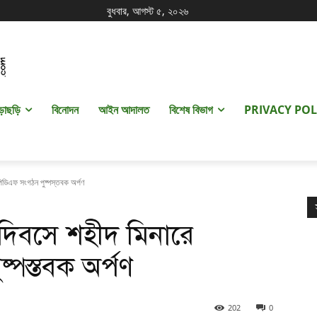
বুধবার, আগস্ট ৫, ২০২৬
ড়াছড়ি
বিনোদন
আইন আদালত
বিশেষ বিভাগ
PRIVACY POL
পিডিএফ সংগঠন পুষ্পস্তবক অর্পণ
 দিবসে শহীদ মিনারে
পস্তবক অর্পণ
202
0