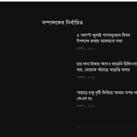
সম্পাদকের নির্বাচিত
৫ আগস্ট জুলাই গণঅভ্যুত্থান দিবস
উপলক্ষে রুমায় আলোচনা সভা
আগস্ট ৫, ২০২৬
চার লাখ টাকার ঋণেও থামেনি চিকিৎসা
ব্যয়, মেয়েকে বাঁচাতে আকুতি বাবার
আগস্ট ৪, ২০২৬
পাহাড়ে চক্ষু দৃষ্টি ফিরিয়ে আনার অপর ন
কেএস মং
আগস্ট ৩, ২০২৬