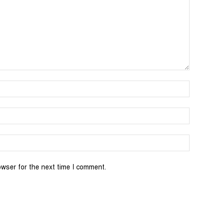
Name:*
Email:*
Website:
owser for the next time I comment.