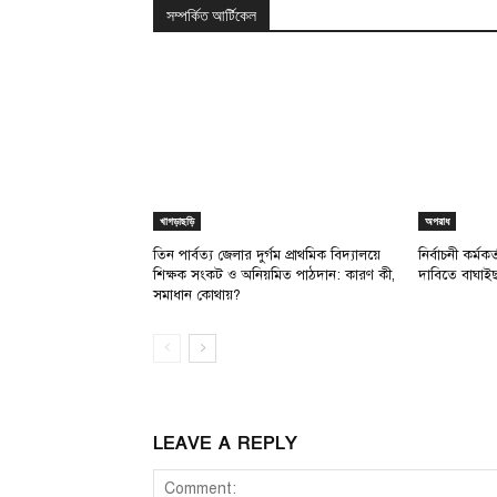
সম্পর্কিত আর্টিকেল
খাগড়াছড়ি
অপরাধ
তিন পার্বত্য জেলার দুর্গম প্রাথমিক বিদ্যালয়ে
নির্বাচনী কর্মক
শিক্ষক সংকট ও অনিয়মিত পাঠদান: কারণ কী,
দাবিতে বাঘাইছ
সমাধান কোথায়?
LEAVE A REPLY