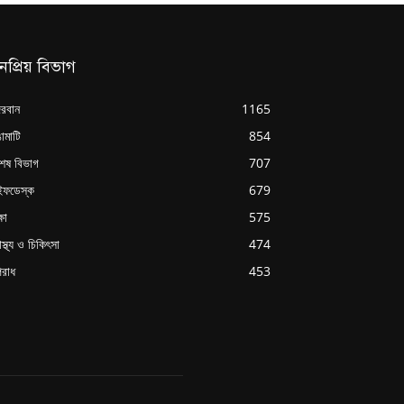
নপ্রিয় বিভাগ
্দরবান
1165
ামাটি
854
শেষ বিভাগ
707
ইফডেস্ক
679
্ষা
575
াস্থ্য ও চিকিৎসা
474
রাধ
453