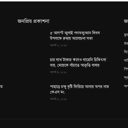
জনপ্রিয় প্রকাশনা
জ
৫ আগস্ট জুলাই গণঅভ্যুত্থান দিবস
বান
উপলক্ষে রুমায় আলোচনা সভা
রাঙ
আগস্ট ৫, ২০২৬
বি
লা
চার লাখ টাকার ঋণেও থামেনি চিকিৎসা
ব্যয়, মেয়েকে বাঁচাতে আকুতি বাবার
শিক
আগস্ট ৪, ২০২৬
স্ব
অপ
াম
পাহাড়ে চক্ষু দৃষ্টি ফিরিয়ে আনার অপর নাম
কেএস মং
আগস্ট ৩, ২০২৬