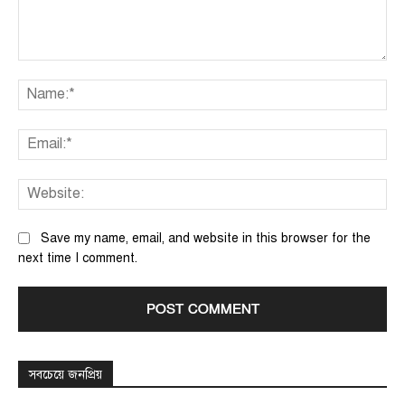
Comment:
Na
Ema
We
Save my name, email, and website in this browser for the
next time I comment.
সবচেয়ে জনপ্রিয়