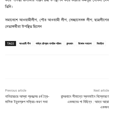
তিনি।
সমাবেশে আওয়ামীলীগ, পৌর আওয়ামী লীগ, সেচ্ছাসেবক লীগ, ছাত্রলীগের
নেতাকর্মীরা উপস্থিত ছিলেন
TAGS
আওয়ামী লীগ
পার্বত্য চট্টগ্রাম নাগরিক পরিষদ
বান্দরবান
বিক্ষোভ সমাবেশ
বিতাড়িত
Previous article
Next article
নানিয়ারচরে আস্থা প্রকল্পের ৪র্থ ত্রৈ-
বান্দরবানে সীমান্তে স্থলমাইন বিস্ফোরণে
মাসিক ইয়ুথগ্রুপ সক্রিয়-করণ সভা
একজনের পা বিছিন্ন : আহত আরো
একজন