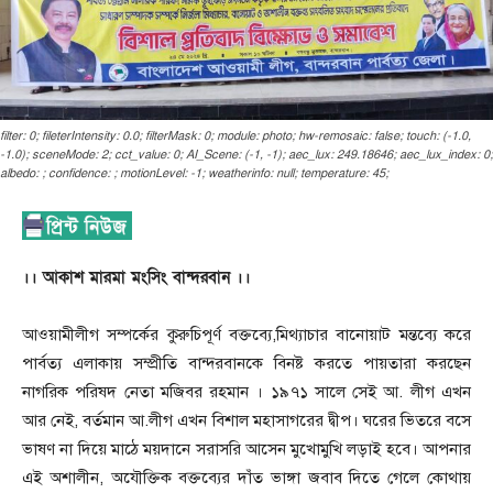
filter: 0; fileterIntensity: 0.0; filterMask: 0; module: photo; hw-remosaic: false; touch: (-1.0,
-1.0); sceneMode: 2; cct_value: 0; AI_Scene: (-1, -1); aec_lux: 249.18646; aec_lux_index: 0;
albedo: ; confidence: ; motionLevel: -1; weatherinfo: null; temperature: 45;
।। আকাশ মারমা মংসিং বান্দরবান ।।
আওয়ামীলীগ সম্পর্কের কুরুচিপূর্ণ বক্তব্যে,মিথ্যাচার বানোয়াট মন্তব্যে করে
পার্বত্য এলাকায় সম্প্রীতি বান্দরবানকে বিনষ্ট করতে পায়তারা করছেন
নাগরিক পরিষদ নেতা মজিবর রহমান । ১৯৭১ সালে সেই আ. লীগ এখন
আর নেই, বর্তমান আ.লীগ এখন বিশাল মহাসাগরের দ্বীপ। ঘরের ভিতরে বসে
ভাষণ না দিয়ে মাঠে ময়দানে সরাসরি আসেন মুখোমুখি লড়াই হবে। আপনার
এই অশালীন, অযৌক্তিক বক্তব্যের দাঁত ভাঙ্গা জবাব দিতে গেলে কোথায়