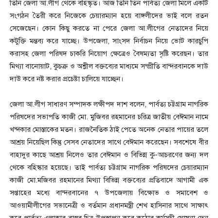
তিনি জেলা আ.লীগ থেকে বহিস্কৃত। আজ তিনি তিন পার্বত্য জেলা মিলে একটি
সংগঠন তৈরী করে নিজেকে চেয়ারম্যান হয়ে বাঙ্গলীদের ভাই বলে রতন
সেজেছেন। কোন কিছু করতে না পেরে জেলা আ.লীগের নেতাদের নিয়ে
কটুক্তি মন্তব্য করে যাচ্ছে। উপজেলা, সাংসদ নির্বাচন নিয়ে ভোট কারচুপি
করাসহ জেলা পরিষদ চাকরি নিয়োগ ক্ষেত্রেও বৈষম্যতা সৃষ্টি করেছন। তার
মিথ্যা বানোয়াট, কুচক্র ও অশ্লীল বক্তব্যের মাধ্যমে সম্প্রীতি বান্দরবানকে দাউ
দাউ করে নষ্ট করার প্রচেষ্টা চালিয়ে যাচ্ছেন।
জেলা আ.লীগ সাধারণ সম্পাদক লক্ষীপদ দাশ বলেন, পার্বত্য চট্টগ্রাম নাগরিক
পরিষদের সভাপতি কাজী মো. মুজিবর রহমানের চরিত্র জাতীয় বেঈমান নামে
খন্দকার মোস্তাকের মতন। রাজনৈতিক ঠাই পেতে অনেক নেতার পায়ের তলে
আশ্রয় নিয়েছিল কিন্তু সেসব নেতাদের সাথে বেঈমান করেছেন। সবশেষে বীর
বাহাদুর কাছে আশ্রয় নিলেও তার বেঈমান ও বিভিন্ন কু-আচরণের জন্য দল
থেকে বহিস্কার হয়েছে। তাই পার্বত্য চট্টগ্রাম নাগরিক পরিষদের চেয়ারম্যান
কাজী মো.মজিবর রহমানের মিথ্যা বিভিন্ন বক্তব্যের প্রতিবাদে আগামী এক
সপ্তাহের মধ্যে বান্দরবানের ৭ উপজেলায় বিক্ষোভ ও সমাবেশ ও
আওয়ামীলীগের সভানেত্রী ও বর্তমান প্রধানমন্ত্রী শেখ হাসিনার সাথে সাক্ষাৎ
করে পার্বত্য এলাকার বাস্তব চিত্র উপস্থাপন করে কঠোর কর্মসূচী ঘোষনা দেন