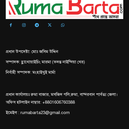
প্রধান উপদেষ্টা: মোঃ জসিম উদ্দিন
সম্পাদক: হ্লাথোয়াইচিং মারমা (ভদন্ত নাইন্দিয়া থের)
নির্বাহী সম্পাদক: মংহাইথুই মার্মা
প্রধান কার্যালয়ঃ রুমা বাজার, মসজিদ গলি,রুমা, বান্দরবান পার্বত্য জেলা।
অফিস হটলাইন নাম্বার: +8801606760388
ইমেইল : rumabarta23@gmail.com