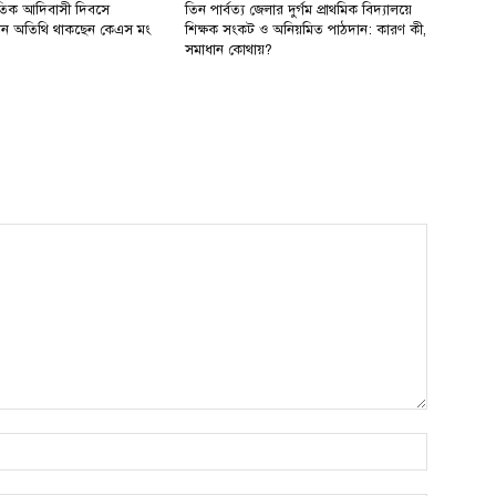
াতিক আদিবাসী দিবসে
তিন পার্বত্য জেলার দুর্গম প্রাথমিক বিদ্যালয়ে
রধান অতিথি থাকছেন কেএস মং
শিক্ষক সংকট ও অনিয়মিত পাঠদান: কারণ কী,
সমাধান কোথায়?
Name:*