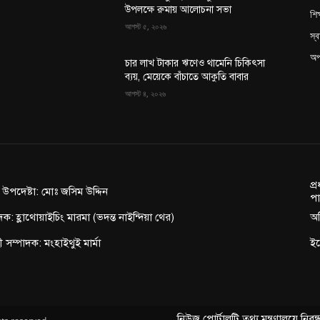
উপলক্ষে রুমায় আলোচনা সভা
শিক
আগস্ট ৫, ২০২৬
স্ব
অপ
চার লাখ টাকার ঋণেও থামেনি চিকিৎসা
ব্যয়, মেয়েকে বাঁচাতে আকুতি বাবার
আগস্ট ৪, ২০২৬
প্
ন উপদেষ্টা: মোঃ জসিম উদ্দিন
পা
দক: হ্লাথোয়াইচিং মারমা (ভদন্ত নাইন্দিয়া থের)
অফ
াহী সম্পাদক: মংহাইথুই মার্মা
ই
নিউজ পোর্টালটি তথ্য মন্ত্রণালয়ে নি