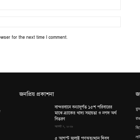
Email:*
Website:
owser for the next time I comment.
জনপ্রিয় প্রকাশনা
জ
বান্দরবানে বন্যাদুর্গত ১৫শ পরিবারের
বান
থ
মাঝে ব্র্যাকের খাদ্য সহায়তা ও নগদ অর্থ
রাঙ
বিতরণ
আগস্ট ৭, ২০২৬
বি
লা
৫ আগস্ট জুলাই গণঅভ্যুত্থান দিবস