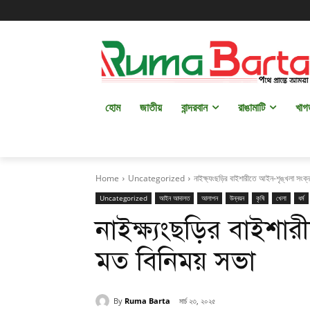
হোম
জাতীয়
বান্দরবান
রাঙামাটি
খাগ
Home
Uncategorized
নাইক্ষ‍্যংছড়ির বাইশারীতে আইন-শৃঙ্খলা সংক
Uncategorized
আইন আদালত
আলাপন
উন্নয়ন
কৃষি
খেলা
ধর্ম
নাইক্ষ‍্যংছড়ির বাইশার
মত বিনিময় সভা
By
Ruma Barta
মার্চ ২৩, ২০২৫