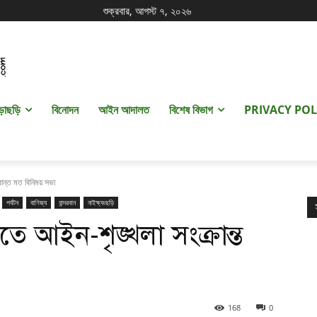
শুক্রবার, আগস্ট ৭, ২০২৬
ড়াছড়ি
বিনোদন
আইন আদালত
বিশেষ বিভাগ
PRIVACY POL
্রান্ত মত বিনিময় সভা
পর্যটন
বাণিজ্য
বান্দরবান
নাইক্ষ্যংছড়ি
ীতে আইন-শৃঙ্খলা সংক্রান্ত
168
0