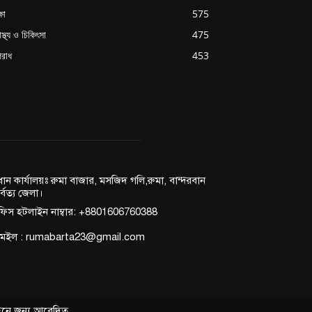
্ষা
575
াস্থ্য ও চিকিৎসা
475
রাধ
453
রধান কার্যালয়ঃ রুমা বাজার, মসজিদ গলি,রুমা, বান্দরবান
র্বত্য জেলা।
িস হটলাইন নাম্বার: +8801606760388
মেইল : rumabarta23@gmail.com
বন্ধনে জন্য আবেদিত