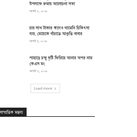
উপলক্ষে রুমায় আলোচনা সভা
আগস্ট ৫, ২০২৬
চার লাখ টাকার ঋণেও থামেনি চিকিৎসা
ব্যয়, মেয়েকে বাঁচাতে আকুতি বাবার
আগস্ট ৪, ২০২৬
পাহাড়ে চক্ষু দৃষ্টি ফিরিয়ে আনার অপর নাম
কেএস মং
আগস্ট ৩, ২০২৬
Load more
সাম্প্রতিক মন্তব্য