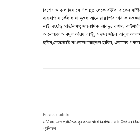
বিশেষ অতিথি হিসাবে উপস্থিত থেকে বক্তব্য রাখেন বান্
এএসপি সার্কেল লামা নুরুল আনোয়ার ডিবি ওসি কামরুজ্জাম
নাইক্ষ্যংছড়ি প্রতিনিধিত্ব সাংবাদিক আবদুর রশিদ, বা
আহবায়ক আবদুল করিম বান্টু, সদস্য সচিব আবুল কাল
ছলিম,সেক্রেটারি মাওলানা আহসান হাবিব, এলাকার গণ্যমান্য
Share
Previous article
মানিকছড়িতে প্রান্তিক কৃষকদের মাঝে নিরাপদ সবজি উৎপাদন বিষ
প্রশিক্ষণ