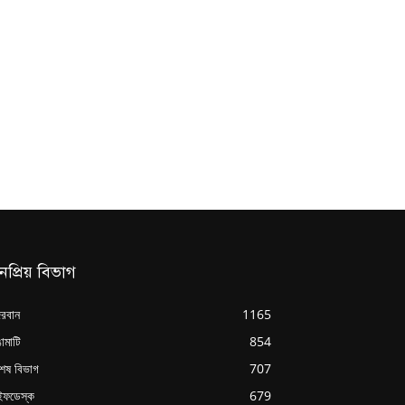
নপ্রিয় বিভাগ
্দরবান
1165
ামাটি
854
শেষ বিভাগ
707
ইফডেস্ক
679