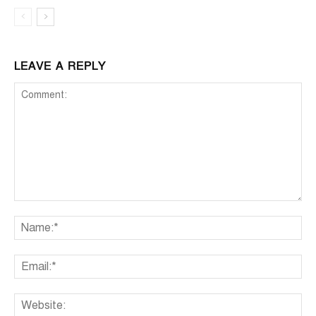
LEAVE A REPLY
Comment:
Na
Ema
We