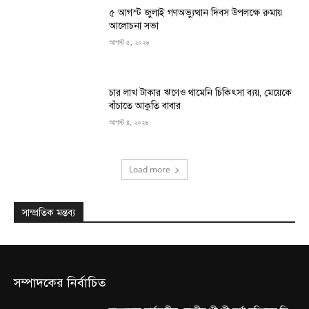
৫ আগস্ট জুলাই গণঅভ্যুত্থান দিবস উপলক্ষে রুমায়
আলোচনা সভা
আগস্ট ৫, ২০২৬
চার লাখ টাকার ঋণেও থামেনি চিকিৎসা ব্যয়, মেয়েকে
বাঁচাতে আকুতি বাবার
আগস্ট ৪, ২০২৬
Load more
সাম্প্রতিক মন্তব্য
সম্পাদকের নির্বাচিত