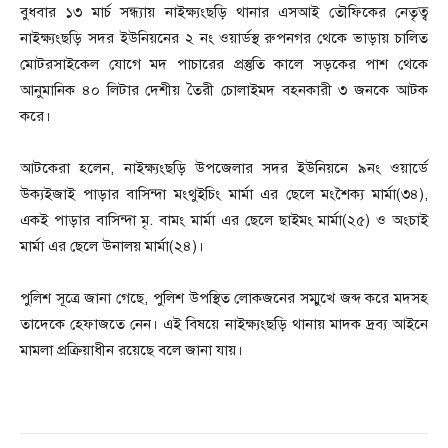
বুধবার ১৩ মার্চ সন্ধ্যায় নাইক্ষ্যংছড়ি থানার এসআই তৌফিকের নেতৃত্ব
নাইক্ষ্যংছড়ি সদর ইউনিয়নের ২ নং ওয়ার্ডস্থ রুপনগর থেকে ভাড়ায় চালিত
মোটরসাইকেল যোগে মদ পাচারের প্রস্তুতি কালে সড়কের পাশ থেকে
আনুমানিক ৪০ লিটার দেশীয় তৈরী চোলাইমদ বহনকারী ৩ জনকে আটক
করে।
আটকেরা হলেন, নাইক্ষ্যংছড়ি উপজেলার সদর ইউনিয়নে ৯নং ওয়ার্ডে
উক্যইজাই পাড়ার বাসিন্দা মংথুইচিং মার্মা এর ছেলে মংশৈক্য মার্মা(৩৪),
একই পাড়ার বাসিন্দা মৃ. বামং মার্মা এর ছেলে ছাইমং মার্মা(২৫) ও অংচাই
মার্মা এর ছেলে উনালয় মার্মা(২৪)।
পুলিশ সূত্রে জানা গেছে, পুলিশ উপস্থিত লোকজনের সম্মুখে জব্দ করে মদসহ
তাদেকে হেফাজতে নেন। এই বিষয়ে নাইক্ষ্যংছড়ি থানায় মাদক দ্রব্য আইনে
মামলা প্রক্রিয়াধীন রয়েছে বলে জানা যায়।