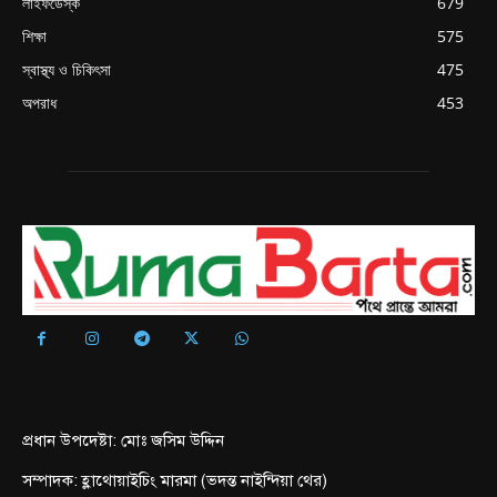
লাইফডেস্ক
679
শিক্ষা
575
স্বাস্থ্য ও চিকিৎসা
475
অপরাধ
453
প্রধান উপদেষ্টা: মোঃ জসিম উদ্দিন
সম্পাদক: হ্লাথোয়াইচিং মারমা (ভদন্ত নাইন্দিয়া থের)