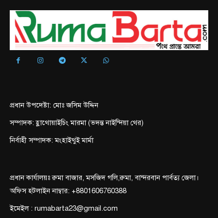
প্রধান উপদেষ্টা: মোঃ জসিম উদ্দিন
সম্পাদক: হ্লাথোয়াইচিং মারমা (ভদন্ত নাইন্দিয়া থের)
নির্বাহী সম্পাদক: মংহাইথুই মার্মা
প্রধান কার্যালয়ঃ রুমা বাজার, মসজিদ গলি,রুমা, বান্দরবান পার্বত্য জেলা।
অফিস হটলাইন নাম্বার: +8801606760388
ইমেইল : rumabarta23@gmail.com