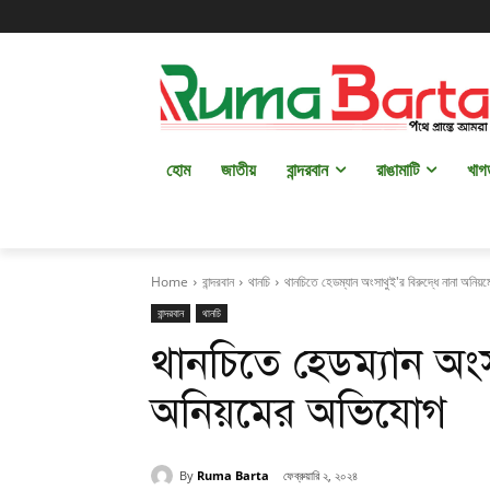
হোম
জাতীয়
বান্দরবান
রাঙামাটি
খাগ
Home
বান্দরবান
থানচি
থানচিতে হেডম্যান অংসাথুই'র বিরুদ্ধে নানা অনি
বান্দরবান
থানচি
থানচিতে হেডম্যান অংসা
অনিয়মের অভিযোগ
By
Ruma Barta
ফেব্রুয়ারি ২, ২০২৪