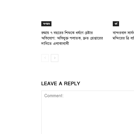
অপরাধ
ধর্ম
রুমায় ৭ বছরের শিশুকে ধর্ষণে চেষ্টার
বান্দরবান সার্বজনী
অভিযোগ: অভিযুক্ত পলাতক, দ্রুত গ্রেপ্তারের
মন্দিরের ত্রি বার
দাবিতে এলাকাবাসী
LEAVE A REPLY