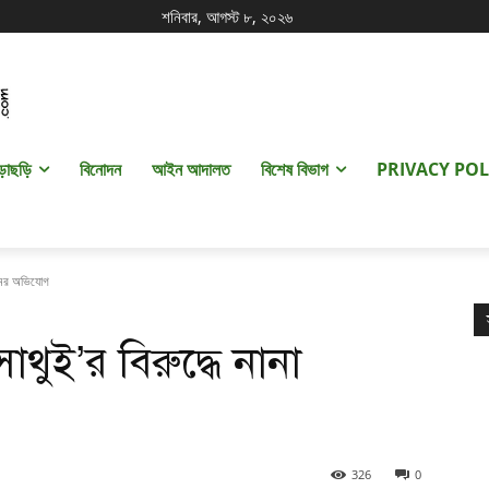
শনিবার, আগস্ট ৮, ২০২৬
ড়াছড়ি
বিনোদন
আইন আদালত
বিশেষ বিভাগ
PRIVACY POL
য়মের অভিযোগ
থুই’র বিরুদ্ধে নানা
326
0