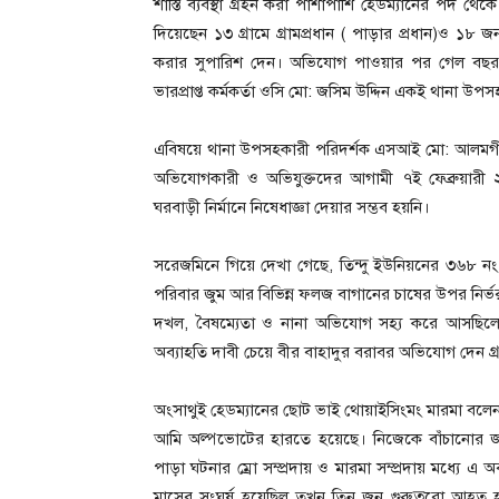
শাস্তি ব্যবস্থা গ্রহন করা পাশাপাশি হেডম্যানের পদ থে
দিয়েছেন ১৩ গ্রামে গ্রামপ্রধান ( পাড়ার প্রধান)ও ১৮ জ
করার সুপারিশ দেন। অভিযোগ পাওয়ার পর গেল বছর ৭ 
ভারপ্রাপ্ত কর্মকর্তা ওসি মো: জসিম উদ্দিন একই থান
এবিষয়ে থানা উপসহকারী পরিদর্শক এসআই মো: আলমগীর 
অভিযোগকারী ও অভিযুক্তদের আগামী ৭ই ফেব্রুয়ারী 
ঘরবাড়ী নির্মানে নিষেধাজ্ঞা দেয়ার সম্ভব হয়নি।
সরেজমিনে গিয়ে দেখা গেছে, তিন্দু ইউনিয়নের ৩৬৮ নং 
পরিবার জুম আর বিভিন্ন ফলজ বাগানের চাষের উপর নির্ভর
দখল, বৈষম্যেতা ও নানা অভিযোগ সহ্য করে আসছিলেন গ্
অব্যাহতি দাবী চেয়ে বীর বাহাদুর বরাবর অভিযোগ দেন গ্
অংসাথুই হেডম্যানের ছোট ভাই থোয়াইসিংমং মারমা বলে
আমি অল্পভোটের হারতে হয়েছে। নিজেকে বাঁচানোর জ
পাড়া ঘটনার ম্রো সম্প্রদায় ও মারমা সম্প্রদায় মধ্যে এ
মাসের সংঘর্ষ হয়েছিল তখন তিন জন গুরুত্বরো আহত 