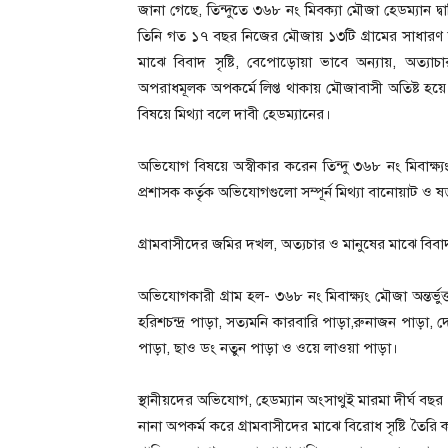
জানা গেছে, তিন্দুতে ৩৬৮ নং মিবক্যা মৌজা হেডম্যান 
তিনি গত ১৭ বছর নিজের মৌজায় ১৩টি গ্রামের সাধারণ ম
মাঝে বিবাদ সৃষ্টি, বেপোড়োয়া ভাবে অন্যায়, অত্
অপরাধমূলক অপকর্মে লিপ্ত থাকায় মৌজাবাসী অতিষ্ট হয়
বিষয়ে মিথ্যা বলে দাবী হেডম্যানের।
অভিযোগ বিষয়ে অস্বীকার করেন তিন্দু ৩৬৮ নং মিবাক্ষ্
প্রশাসক কর্তৃক অভিযোগগুলো সম্পূর্ন মিথ্যা বানোয়াট ও ষ
গ্রামবাসীদের জমির দখল, অত্যচার ও মানুষের মাঝে বিবাদ স
অভিযোগকারী গ্রাম হল- ৩৬৮ নং মিবাক্ষ্যং মৌজা অন্তর্ভ
হরিশচন্দ্র পাড়া, সত্যমনি কারবারি পাড়া,রুনাজন পাড়া, দেব
পাড়া, ছাও ডং নতুন পাড়া ও ওয়ে লাওয়া পাড়া।
স্থানীয়দের অভিযোগ, হেডম্যান অংসাথুই মারমা দীর্ঘ ব
নানা অপকর্ম করে গ্রামবাসীদের মাঝে বিরোধ সৃষ্টি তৈরি ক