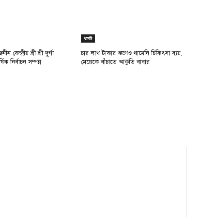
থানচি
ন কেন্দ্রীয় শ্রী শ্রী দুর্গা
চার লাখ টাকার ঋণেও থামেনি চিকিৎসা ব্যয়,
্ষিক নির্বাচন সম্পন্ন
মেয়েকে বাঁচাতে আকুতি বাবার