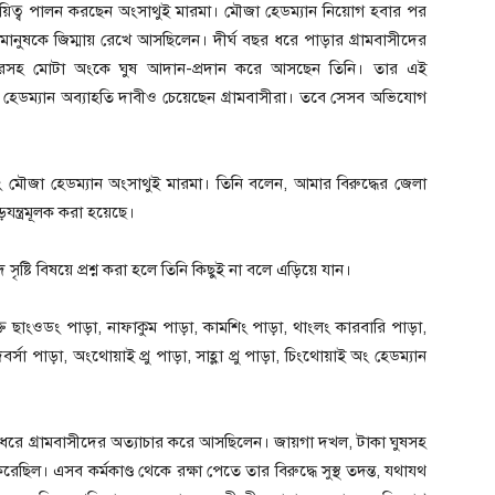
দ্বায়িত্ব পালন করছেন অংসাথুই মারমা। মৌজা হেডম্যান নিয়োগ হবার পর
ানুষকে জিম্মায় রেখে আসছিলেন। দীর্ঘ বছর ধরে পাড়ার গ্রামবাসীদের
যাচারসহ মোটা অংকে ঘুষ আদান-প্রদান করে আসছেন তিনি। তার এই
ে হেডম্যান অব্যাহতি দাবীও চেয়েছেন গ্রামবাসীরা। তবে সেসব অভিযোগ
যং মৌজা হেডম্যান অংসাথুই মারমা। তিনি বলেন, আমার বিরুদ্ধের জেলা
ড়যন্ত্রমূলক করা হয়েছে।
ৃষ্টি বিষয়ে প্রশ্ন করা হলে তিনি কিছুই না বলে এড়িয়ে যান।
ুক্ত ছাংওডং পাড়া, নাফাকুম পাড়া, কামশিং পাড়া, থাংলং কারবারি পাড়া,
র্সা পাড়া, অংথোয়াই প্রু পাড়া, সাহ্লা প্রু পাড়া, চিংথোয়াই অং হেডম্যান
ছর ধরে গ্রামবাসীদের অত্যাচার করে আসছিলেন। জায়গা দখল, টাকা ঘুষসহ
রেছিল। এসব কর্মকাণ্ড থেকে রক্ষা পেতে তার বিরুদ্ধে সুস্থ তদন্ত, যথাযথ