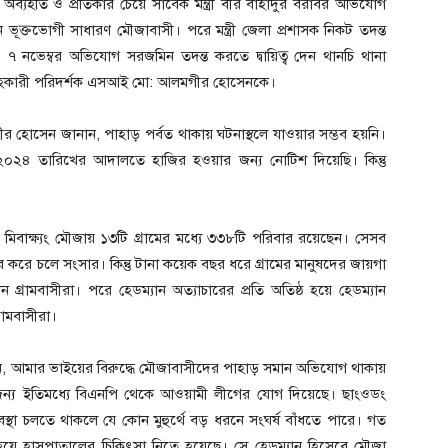
কে অব্যহতি ও প্রতিকার চেয়ে সাবেক মন্ত্রী বীর বাহাদুর বরাবর অভিযোগ
ন ভূক্তভোগী সাধারণ মৌজাবাসী। পরে মন্ত্রী জেলা প্রশাসক নিকট তদন্ত
নভেম্বর অভিযোগ সরজমিন তদন্ত করতে দ্বায়িত্ব দেন থানচি থানা
া উপসহকারী পরিদর্শক এসআই মো: আলমগীর হোসেনকে।
হোসেন জানান, পাহাড় পর্বত থাকায় ঘটনাস্থলে যাওয়ার সম্ভব হয়নি।
২০২৪ তারিখের আদালতে হাজির হওয়ার জন্য নোটিশ দিয়েছি। কিন্তু
মিবাক্ষ্যং মৌজায় ১৩টি গ্রামের মধ্যে ৩৩৮টি পরিবার রয়েছেন। সেসব
 করে চলে সংসার। কিন্তু টানা কয়েক বছর ধরে গ্রামের মানুষদের জায়গা
রামবাসীরা। পরে হেডম্যান অত্যাচারের প্রতি অতিষ্ঠ হয়ে হেডম্যান
রামবাসীরা।
ন, আমার ভাইয়ের বিরুদ্ধে মৌজাবাসীদের পাহাড় সমান অভিযোগ থাকায়
ন্য ইতিমধ্যে বিএনপি থেকে আওয়ামী লীগের যোগ দিয়েছে। ছাংওডং
 অবস্থা চলতে থাকলে যে কোন মুহুর্থে বড় ধরনে সংঘর্ষ বাঁধতে পারে। গত
হয়ে হাসপাতালের চিকিৎসা নিতে হয়েছে। সে হেডম্যান হিসেবে মৌজা