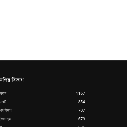
নপ্রিয় বিভাগ
্দরবান
1167
ামাটি
854
শেষ বিভাগ
707
ইফডেস্ক
679