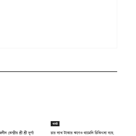
থানচি
ন কেন্দ্রীয় শ্রী শ্রী দুর্গা
চার লাখ টাকার ঋণেও থামেনি চিকিৎসা ব্যয়,