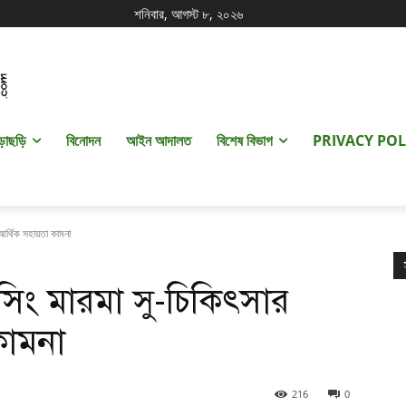
শনিবার, আগস্ট ৮, ২০২৬
ড়াছড়ি
বিনোদন
আইন আদালত
বিশেষ বিভাগ
PRIVACY POL
আর্থিক সহায়তা কামনা
সিং মারমা সু-চিকিৎসার
 কামনা
216
0