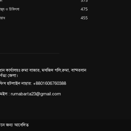
্ষা
575
াস্থ্য ও চিকিৎসা
475
রাধ
455
রধান কার্যালয়ঃ রুমা বাজার, মসজিদ গলি,রুমা, বান্দরবান
র্বত্য জেলা।
িস হটলাইন নাম্বার: +8801606760388
মেইল : rumabarta23@gmail.com
বন্ধনে জন্য আবেদিত