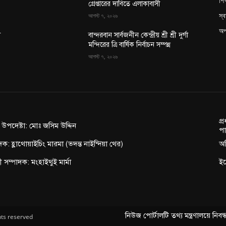
শিক
গ্রেপ্তারের দাবিতে এলাকাবাসী
স্ব
আগস্ট ৭, ২০২৬
অপ
া
বান্দরবান সার্বজনীন কেন্দ্রীয় শ্রী শ্রী দুর্গা
মন্দিরের ত্রি বার্ষিক নির্বাচন সম্পন্ন
আগস্ট ৭, ২০২৬
প্
ন উপদেষ্টা: মোঃ জসিম উদ্দিন
পা
দক: হ্লাথোয়াইচিং মারমা (ভদন্ত নাইন্দিয়া থের)
অফ
াহী সম্পাদক: মংহাইথুই মার্মা
ই
নিউজ পোর্টালটি তথ্য মন্ত্রণালয়ে নি
hts reserved