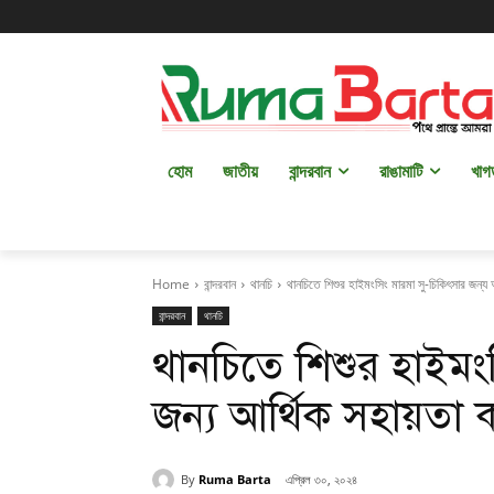
হোম
জাতীয়
বান্দরবান
রাঙামাটি
খাগ
Home
বান্দরবান
থানচি
থানচিতে শিশুর হাইমংসিং মারমা সু-চিকিৎসার জন্য 
বান্দরবান
থানচি
থানচিতে শিশুর হাইমং
জন্য আর্থিক সহায়তা
By
Ruma Barta
এপ্রিল ৩০, ২০২৪