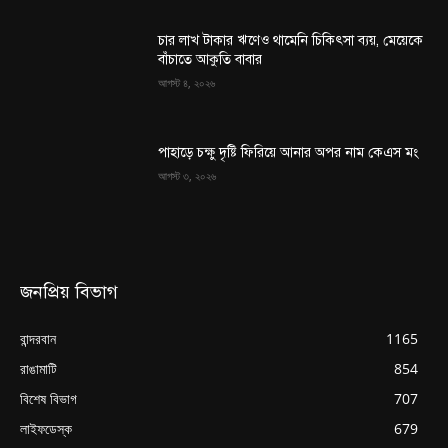
চার লাখ টাকার ঋণেও থামেনি চিকিৎসা ব্যয়, মেয়েকে
বাঁচাতে আকুতি বাবার
আগস্ট ৪, ২০২৬
পাহাড়ে চক্ষু দৃষ্টি ফিরিয়ে আনার অপর নাম কেএস মং
আগস্ট ৩, ২০২৬
জনপ্রিয় বিভাগ
বান্দরবান
1165
রাঙামাটি
854
বিশেষ বিভাগ
707
লাইফডেস্ক
679