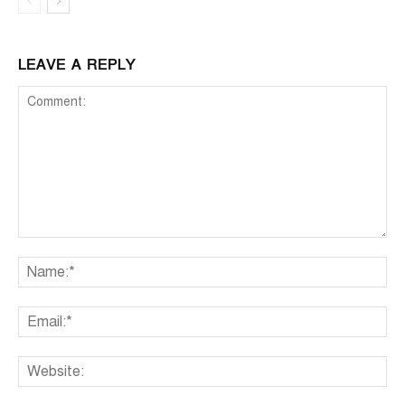
LEAVE A REPLY
Comment:
Na
Ema
We