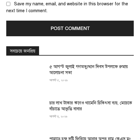
Save my name, email, and website in this browser for the
next time I comment.
সবচেয়ে জনপ্রিয়
৫ আগস্ট জুলাই গণঅভ্যুত্থান দিবস উপলক্ষে রুমায়
আলোচনা সভা
আগস্ট ৫, ২০২৬
চার লাখ টাকার ঋণেও থামেনি চিকিৎসা ব্যয়, মেয়েকে
বাঁচাতে আকুতি বাবার
আগস্ট ৪, ২০২৬
পাহাড়ে চক্ষু দৃষ্টি ফিরিয়ে আনার অপর নাম কেএস মং