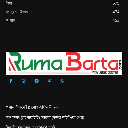
শিক্ষা
575
স্বাস্থ্য ও চিকিৎসা
474
অপরাধ
453
প্রধান উপদেষ্টা: মোঃ জসিম উদ্দিন
সম্পাদক: হ্লাথোয়াইচিং মারমা (ভদন্ত নাইন্দিয়া থের)
নির্বাহী সম্পাদক: মংহাইথুই মার্মা