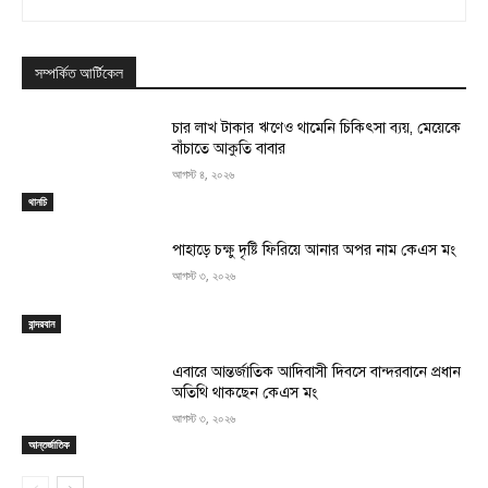
সম্পর্কিত আর্টিকেল
চার লাখ টাকার ঋণেও থামেনি চিকিৎসা ব্যয়, মেয়েকে
বাঁচাতে আকুতি বাবার
আগস্ট ৪, ২০২৬
থানচি
পাহাড়ে চক্ষু দৃষ্টি ফিরিয়ে আনার অপর নাম কেএস মং
আগস্ট ৩, ২০২৬
বান্দরবান
এবারে আন্তর্জাতিক আদিবাসী দিবসে বান্দরবানে প্রধান
অতিথি থাকছেন কেএস মং
আগস্ট ৩, ২০২৬
আন্তর্জাতিক