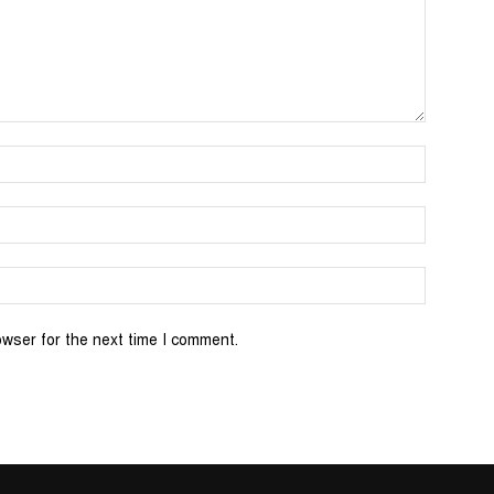
Name:*
Email:*
Website:
owser for the next time I comment.