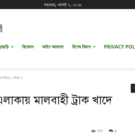
শুক্রবার, আগস্ট ৭, ২০২৬
ড়াছড়ি
বিনোদন
আইন আদালত
বিশেষ বিভাগ
PRIVACY POL
 পড়ে নিহত১, আহত ৪
াকায় মালবাহী ট্রাক খাদে
177
0