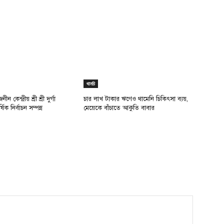
থানচি
ন কেন্দ্রীয় শ্রী শ্রী দুর্গা
চার লাখ টাকার ঋণেও থামেনি চিকিৎসা ব্যয়,
্ষিক নির্বাচন সম্পন্ন
মেয়েকে বাঁচাতে আকুতি বাবার