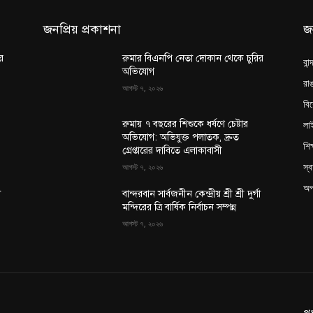
জনপ্রিয় প্রকাশনা
জ
র
রুমার বিএনপি নেতা দোকান থেকে চুরির
বান
অভিযোগ
রাঙ
আগস্ট ৭, ২০২৬
বি
লা
রুমায় ৭ বছরের শিশুকে ধর্ষণে চেষ্টার
অভিযোগ: অভিযুক্ত পলাতক, দ্রুত
শিক
গ্রেপ্তারের দাবিতে এলাকাবাসী
স্ব
আগস্ট ৭, ২০২৬
অপ
া
বান্দরবান সার্বজনীন কেন্দ্রীয় শ্রী শ্রী দুর্গা
মন্দিরের ত্রি বার্ষিক নির্বাচন সম্পন্ন
আগস্ট ৭, ২০২৬