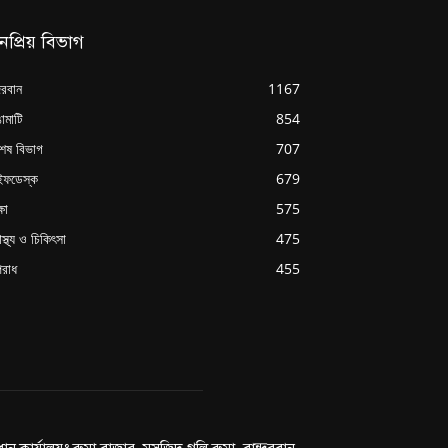
নপ্রিয় বিভাগ
্দরবান
1167
ামাটি
854
শেষ বিভাগ
707
ইফডেস্ক
679
্ষা
575
াস্থ্য ও চিকিৎসা
475
রাধ
455