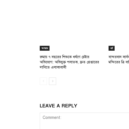
অপরাধ
ধর্ম
রুমায় ৭ বছরের শিশুকে ধর্ষণে চেষ্টার
বান্দরবান সার্বজনী
অভিযোগ: অভিযুক্ত পলাতক, দ্রুত গ্রেপ্তারের
মন্দিরের ত্রি বার
দাবিতে এলাকাবাসী
LEAVE A REPLY