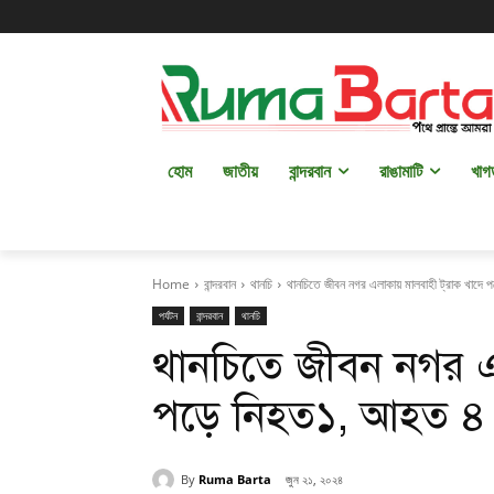
হোম
জাতীয়
বান্দরবান
রাঙামাটি
খাগ
Home
বান্দরবান
থানচি
থানচিতে জীবন নগর এলাকায় মালবাহী ট্রাক খাদে
পর্যটন
বান্দরবান
থানচি
থানচিতে জীবন নগর এল
পড়ে নিহত১, আহত ৪
By
Ruma Barta
জুন ২১, ২০২৪