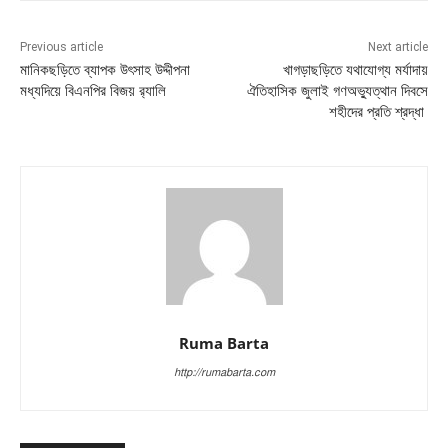
Previous article
Next article
মানিকছড়িতে ব্যাপক উৎসাহ উদ্দীপনা
খাগড়াছড়িতে যথাযোগ্য মর্যাদায়
মধ্যদিয়ে বিএনপির বিজয় র‍্যালি
ঐতিহাসিক জুলাই গণঅভ্যুত্থান দিবসে
শহীদের প্রতি শ্রদ্ধা
Ruma Barta
http://rumabarta.com