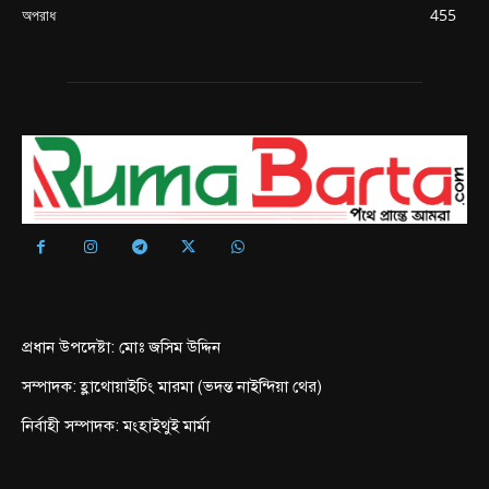
অপরাধ
455
প্রধান উপদেষ্টা: মোঃ জসিম উদ্দিন
সম্পাদক: হ্লাথোয়াইচিং মারমা (ভদন্ত নাইন্দিয়া থের)
নির্বাহী সম্পাদক: মংহাইথুই মার্মা