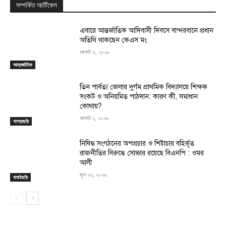
সম্পর্কিত আর্টিকেল
এবারে আন্তর্জাতিক আদিবাসী দিবসে বান্দরবানে প্রধান
অতিথি থাকছেন কেএস মং
আগস্ট ৩, ২০২৬
আন্তর্জাতিক
তিন পার্বত্য জেলার দুর্গম প্রাথমিক বিদ্যালয়ে শিক্ষক
সংকট ও অনিয়মিত পাঠদান: কারণ কী, সমাধান
কোথায়?
আগস্ট ১, ২০২৬
খাগড়াছড়ি
নিষিদ্ধ সংগঠনের অপপ্রচার ও শিষ্টাচার বহির্ভূত
রাজনীতির বিরুদ্ধে সোচ্চার রয়েছে বিএনপি : ওমর
আলী
জুন ২৩, ২০২৬
বাঘাইছড়ি