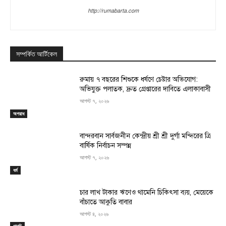
http://rumabarta.com
সম্পর্কিত আর্টিকেল
রুমায় ৭ বছরের শিশুকে ধর্ষণে চেষ্টার অভিযোগ:
অভিযুক্ত পলাতক, দ্রুত গ্রেপ্তারের দাবিতে এলাকাবাসী
আগস্ট ৭, ২০২৬
অপরাধ
বান্দরবান সার্বজনীন কেন্দ্রীয় শ্রী শ্রী দুর্গা মন্দিরের ত্রি
বার্ষিক নির্বাচন সম্পন্ন
আগস্ট ৭, ২০২৬
ধর্ম
চার লাখ টাকার ঋণেও থামেনি চিকিৎসা ব্যয়, মেয়েকে
বাঁচাতে আকুতি বাবার
আগস্ট ৪, ২০২৬