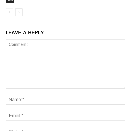
থানচি
LEAVE A REPLY
Comment:
Na
Ema
We