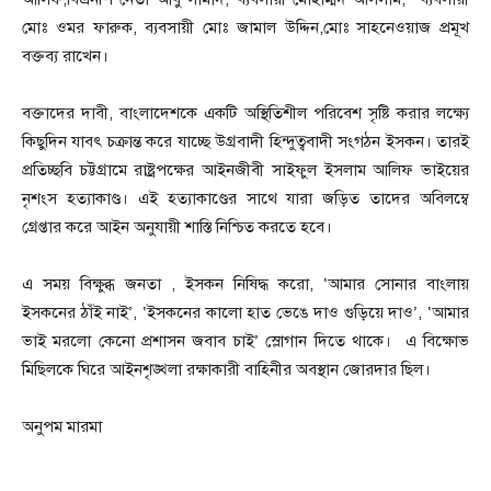
মোঃ ওমর ফারুক, ব্যবসায়ী মোঃ জামাল উদ্দিন,মোঃ সাহনেওয়াজ প্রমূখ
বক্তব্য রাখেন।
বক্তাদের দাবী, বাংলাদেশকে একটি অস্থিতিশীল পরিবেশ সৃষ্টি করার লক্ষ্যে
কিছুদিন যাবৎ চক্রান্ত করে যাচ্ছে উগ্রবাদী হিন্দুত্ববাদী সংগঠন ইসকন। তারই
প্রতিচ্ছবি চট্টগ্রামে রাষ্ট্রপক্ষের আইনজীবী সাইফুল ইসলাম আলিফ ভাইয়ের
নৃশংস হত্যাকাণ্ড। এই হত্যাকাণ্ডের সাথে যারা জড়িত তাদের অবিলম্বে
গ্রেপ্তার করে আইন অনুযায়ী শাস্তি নিশ্চিত করতে হবে।
এ সময় বিক্ষুব্ধ জনতা , ইসকন নিষিদ্ধ করো, ‘আমার সোনার বাংলায়
ইসকনের ঠাঁই নাই’, ‘ইসকনের কালো হাত ভেঙে দাও গুড়িয়ে দাও’, ‘আমার
ভাই মরলো কেনো প্রশাসন জবাব চাই’ স্লোগান দিতে থাকে। এ বিক্ষোভ
মিছিলকে ঘিরে আইনশৃঙ্খলা রক্ষাকারী বাহিনীর অবস্থান জোরদার ছিল।
অনুপম মারমা