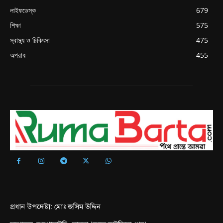
লাইফডেস্ক
679
শিক্ষা
575
স্বাস্থ্য ও চিকিৎসা
475
অপরাধ
455
প্রধান উপদেষ্টা: মোঃ জসিম উদ্দিন