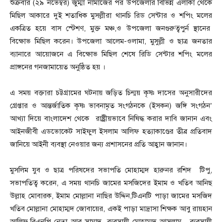
শুক্রবার (২৯ নভেম্বর) জুম্মা নামাজের পর উপজেলার বিভিন্ন এলাকা থেকে
মিছিল আকারে দুই শতাধিক মুসল্লীরা থানচি রিড সেন্টার ও শপিং মলের
একত্রিত হয়ে বাস স্টেশণ, মুক্ত মঞ্চ,ও উপজেলা জনগুরুত্বপুর্ন স্থানের
বিক্ষোভ মিছিল করেন। উপজেলা আলেম-ওলামা, মুসুল্লী ও ছাত্র জনতার
ব্যানারে আয়োজনে এ বিক্ষোভ মিছিল শেষে রিডি সেন্টার শপিং মলের
প্রাঙ্গনের গনজামায়েত অনুষ্ঠিত হয় ।
এ সময় বক্তারা চট্টগ্রামের ঘটনায় জড়িত চিন্ময় কৃষ্ণ দাসের অনুসারীদের
গ্রেপ্তার ও আন্তর্জাতিক কৃষ্ণ ভাবনামৃত সংগঠনকে (ইসকন) জঙ্গি সংগঠন’
আখ্যা দিয়ে বাংলাদেশ থেকে রাষ্ট্রীয়ভাবে নিষিদ্ধ করার দাবি জানান এবং
আইনজীবী এডভোকেট সাইফুল ইসলাম আলিফ হত্যাকাণ্ডের তীব্র প্রতিবাদ
জানিয়ে আইনী ব্যবস্থা নেওয়ার জন্য প্রশাসনের প্রতি আহ্বান জানান।
মুসলিম যুব ও ছাত্র পরিষদের সভাপতি মোহাম্মদ হারুনর রশিদ টিপু,
সভাপতিত্ব করেন, এ সময় থানচি জামের মসজিদের ইমাম ও খতিব আনিছ
উল্লাহ মোবারক, ইমাম মোল্লানা নাছির উদ্দিন,টিএনটি পাড়া জামের মসজিদ
খতিব মোল্লানা মোহাম্মদ জোবায়ের, একই পাড়া মাদ্রাসা শিক্ষক আবু রায়হান
আলিফ,বিএনপি নেতা আবু সামাদ, ব্যবসায়ী মোহাম্মদ আসলাম, ব্যবসায়ী