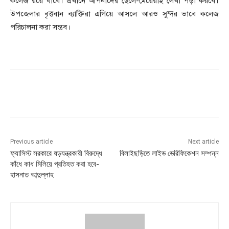
কলেজ রয়ে যাবে। এখানে আপনাদের ছেলে-মেয়েরাই লেখা পড়া করবে।
উপজেলার বৃত্তবান ব্যাক্তিরা এগিয়ে আসলে আরও সুন্দর ভাবে কলেজ
পরিচালনা করা সম্ভব।
Previous article
Next article
ফ্যাসিস্ট সরকারে ষড়যন্ত্রকারী বিরুদ্ধে
বিলাইছড়িতে লাইভ ভেরিফিকেশন সম্পন্ন
কাঁধে কাধ মিলিয়ে প্রতিহত করা হবে-
হাসনাত আব্দুল্লাহ