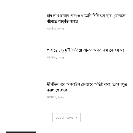
চার লাখ টাকার ঋণেও থামেনি চিকিৎসা ব্যয়, মেয়েকে
বাঁচাতে আকুতি বাবার
আগস্ট ৪, ২০২৬
পাহাড়ে চক্ষু দৃষ্টি ফিরিয়ে আনার অপর নাম কেএস মং
আগস্ট ৩, ২০২৬
দীর্ঘদিন ধরে অনলাইন জোয়ারে অতিষ্ট বাবা; ত্যাজ্যপুত্র
করল ছেলেকে
আগস্ট ৩, ২০২৬
Load more