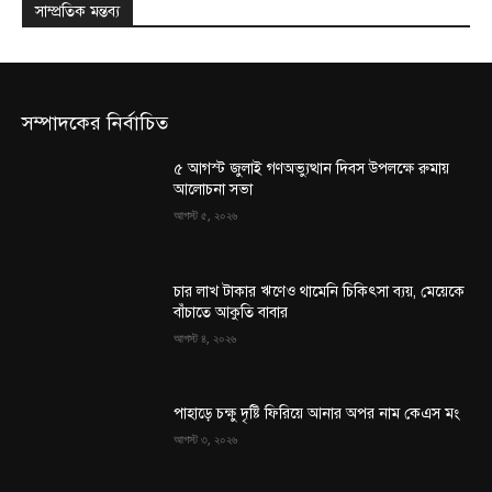
সাম্প্রতিক মন্তব্য
সম্পাদকের নির্বাচিত
৫ আগস্ট জুলাই গণঅভ্যুত্থান দিবস উপলক্ষে রুমায়
আলোচনা সভা
আগস্ট ৫, ২০২৬
চার লাখ টাকার ঋণেও থামেনি চিকিৎসা ব্যয়, মেয়েকে
বাঁচাতে আকুতি বাবার
আগস্ট ৪, ২০২৬
পাহাড়ে চক্ষু দৃষ্টি ফিরিয়ে আনার অপর নাম কেএস মং
আগস্ট ৩, ২০২৬