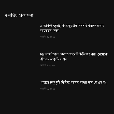
জনপ্রিয় প্রকাশনা
৫ আগস্ট জুলাই গণঅভ্যুত্থান দিবস উপলক্ষে রুমায়
আলোচনা সভা
আগস্ট ৫, ২০২৬
চার লাখ টাকার ঋণেও থামেনি চিকিৎসা ব্যয়, মেয়েকে
বাঁচাতে আকুতি বাবার
আগস্ট ৪, ২০২৬
পাহাড়ে চক্ষু দৃষ্টি ফিরিয়ে আনার অপর নাম কেএস মং
আগস্ট ৩, ২০২৬