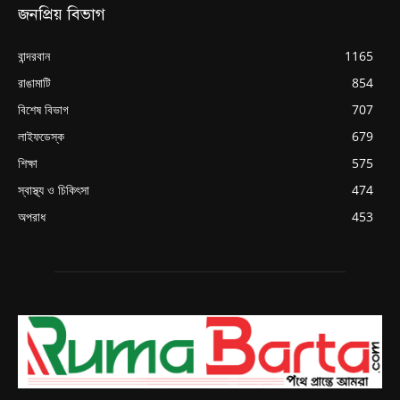
জনপ্রিয় বিভাগ
বান্দরবান
1165
রাঙামাটি
854
বিশেষ বিভাগ
707
লাইফডেস্ক
679
শিক্ষা
575
স্বাস্থ্য ও চিকিৎসা
474
অপরাধ
453